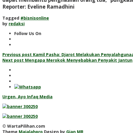
Reporter: Eveline Ramadhini
Tagged
#bisnisonline
by
redaksi
Follow Us On
Post
Previous post
Kamil Pasha: Djarot Melakukan Penyalahguna
Next post
Mengapa Merokok Menyebabkan Penyakit Jantun
navigation
Urgen, Ayo Infaq Media
© WartaPilihan.com
Theme
Majalahpro
Design by
Gian MR