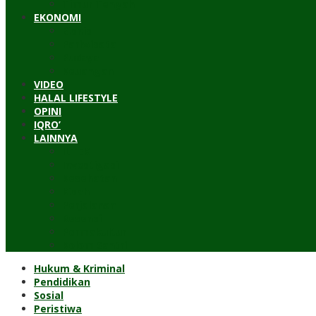
Timur Tengah
EKONOMI
Bisnis
Pariwisata
Budaya
Keuangan
VIDEO
HALAL LIFESTYLE
OPINI
IQRO’
LAINNYA
ILTEK
Investigasi
Kesehatan
Kisah
Perjalanan
Resensi
Permakultur
Kolom Santri
Hukum & Kriminal
Pendidikan
Sosial
Peristiwa