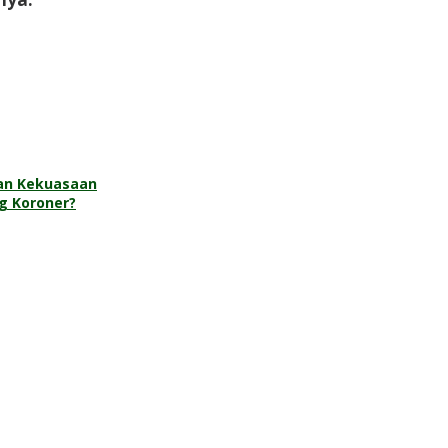
an Kekuasaan
g Koroner?