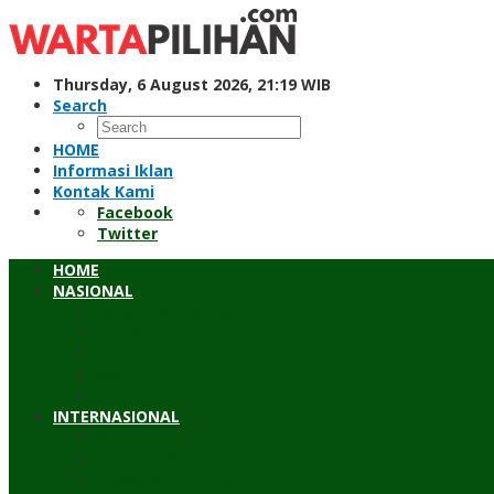
Skip
to
content
Thursday, 6 August 2026, 21:19 WIB
Search
HOME
Informasi Iklan
Kontak Kami
Facebook
Twitter
HOME
NASIONAL
Hukum & Kriminal
Pendidikan
Peristiwa
Sosial
Wawancara
INTERNASIONAL
Asean
Asia Pasifik
Eropa & Amerika