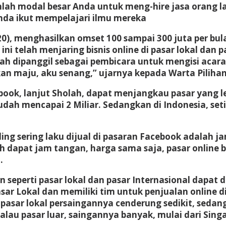
anlah modal besar Anda untuk meng-hire jasa orang 
Anda ikut mempelajari ilmu mereka
, menghasilkan omset 100 sampai 300 juta per bula
i telah menjaring bisnis online di pasar lokal dan pa
dah dipanggil sebagai pembicara untuk mengisi acara
an maju, aku senang,” ujarnya kepada Warta Pilihan, 
ok, lanjut Sholah, dapat menjangkau pasar yang le
udah mencapai 2 Miliar. Sedangkan di Indonesia, se
ng sering laku dijual di pasaran Facebook adalah ja
dapat jam tangan, harga sama saja, pasar online bis
.
n seperti pasar lokal dan pasar Internasional dapat 
asar Lokal dan memiliki tim untuk penjualan online d
, pasar lokal persaingannya cenderung sedikit, seda
Kalau pasar luar, saingannya banyak, mulai dari Singa