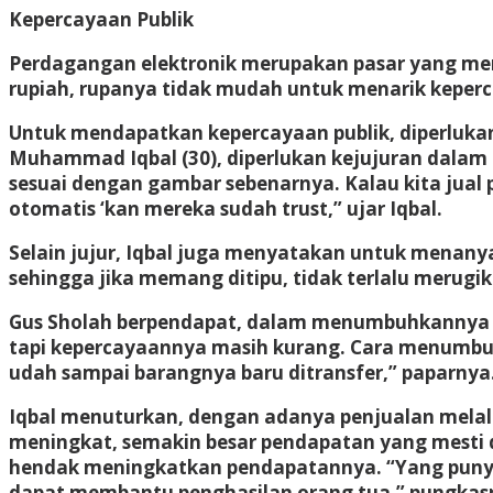
Kepercayaan Publik
Perdagangan elektronik merupakan pasar yang men
rupiah, rupanya tidak mudah untuk menarik keperc
Untuk mendapatkan kepercayaan publik, diperlukan
Muhammad Iqbal (30), diperlukan kejujuran dalam 
sesuai dengan gambar sebenarnya. Kalau kita jual 
otomatis ‘kan mereka sudah trust,” ujar Iqbal.
Selain jujur, Iqbal juga menyatakan untuk menany
sehingga jika memang ditipu, tidak terlalu merug
Gus Sholah berpendapat, dalam menumbuhkannya di
tapi kepercayaannya masih kurang. Cara menumbuhk
udah sampai barangnya baru ditransfer,” paparnya
Iqbal menuturkan, dengan adanya penjualan melal
meningkat, semakin besar pendapatan yang mesti di
hendak meningkatkan pendapatannya. “Yang punya su
dapat membantu penghasilan orang tua,” pungkas