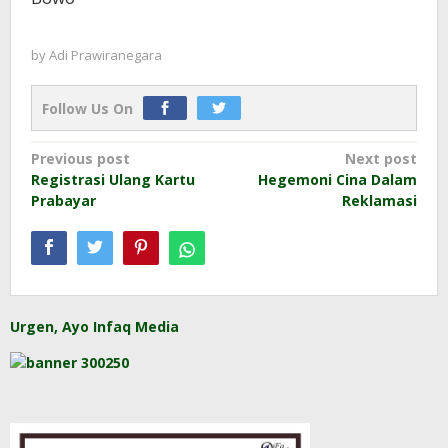
by
Adi Prawiranegara
Follow Us On
Post
Previous post
Next post
Registrasi Ulang Kartu
Hegemoni Cina Dalam
navigation
Prabayar
Reklamasi
Urgen, Ayo Infaq Media