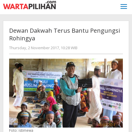
Skip
to
content
Dewan Dakwah Terus Bantu Pengungsi
Rohingya
by
Thursday, 2 November 2017, 10:28 WIB
Adi
Prawiranegara
Foto: istimewa