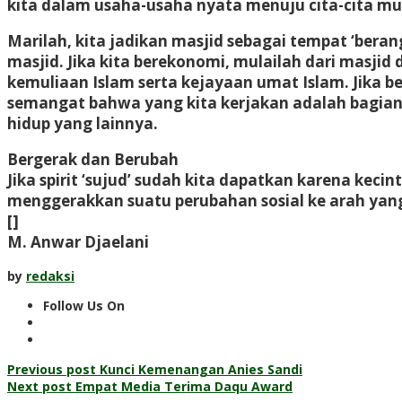
kita dalam usaha-usaha nyata menuju cita-cita muli
Marilah, kita jadikan masjid sebagai tempat ‘berangk
masjid. Jika kita berekonomi, mulailah dari masjid
kemuliaan Islam serta kejayaan umat Islam. Jika ber
semangat bahwa yang kita kerjakan adalah bagian d
hidup yang lainnya.
Bergerak dan Berubah
Jika spirit ‘sujud’ sudah kita dapatkan karena keci
menggerakkan suatu perubahan sosial ke arah yang l
[]
M. Anwar Djaelani
by
redaksi
Follow Us On
Post
Previous post
Kunci Kemenangan Anies Sandi
Next post
Empat Media Terima Daqu Award