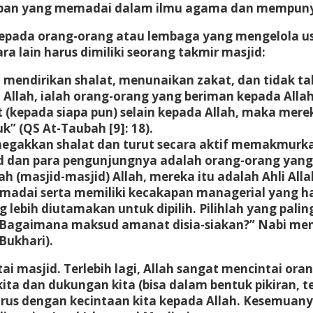
akapan yang memadai dalam ilmu agama dan mempun
kepada orang-orang atau lembaga yang mengelola 
ara lain harus dimiliki seorang takmir masjid:
mendirikan shalat, menunaikan zakat, dan tidak tak
lah, ialah orang-orang yang beriman kepada Allah
t (kepada siapa pun) selain kepada Allah, maka me
” (QS At-Taubah [9]: 18).
egakkan shalat dan turut secara aktif memakmurkan
d dan para pengunjungnya adalah orang-orang yang
asjid-masjid) Allah, mereka itu adalah Ahli Allah 
i serta memiliki kecakapan managerial yang handa
bih diutamakan untuk dipilih. Pilihlah yang paling 
; “Bagaimana maksud amanat disia-siakan?” Nabi me
Bukhari).
ai masjid. Terlebih lagi, Allah sangat mencintai or
ta dan dukungan kita (bisa dalam bentuk pikiran, t
urus dengan kecintaan kita kepada Allah. Kesemuanya