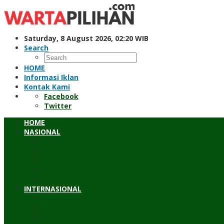
Skip
to
content
Saturday, 8 August 2026, 02:20 WIB
Search
HOME
Informasi Iklan
Kontak Kami
Facebook
Twitter
HOME
NASIONAL
Hukum & Kriminal
Pendidikan
Peristiwa
Sosial
Wawancara
INTERNASIONAL
Asean
Asia Pasifik
Eropa & Amerika