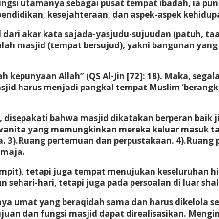
 fungsi utamanya sebagai pusat tempat ibadah, ia pu
endidikan, kesejahteraan, dan aspek-aspek kehidupa
il dari akar kata sajada-yasjudu-sujuudan (patuh, t
lah masjid (tempat bersujud), yakni bangunan yan
h kepunyaan Allah” (QS Al-Jin [72]: 18). Maka, sega
asjid harus menjadi pangkal tempat Muslim ‘berang
 disepakati bahwa masjid dikatakan berperan baik 
s wanita yang memungkinkan mereka keluar masuk ta
3).Ruang pertemuan dan perpustakaan. 4).Ruang po
emaja.
sempit), tetapi juga tempat menujukan keseluruhan h
 sehari-hari, tetapi juga pada persoalan di luar shal
umat yang beraqidah sama dan harus dikelola seca
uan dan fungsi masjid dapat direalisasikan. Mengin