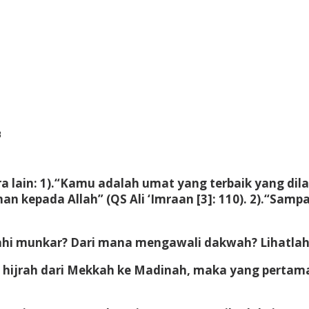
by
B
redaksi
a lain: 1).“Kamu adalah umat yang terbaik yang di
n kepada Allah” (QS Ali ‘Imraan [3]: 110). 2).“Samp
nahi munkar? Dari mana mengawali dakwah? Lihatlah
hijrah dari Mekkah ke Madinah, maka yang pertama 