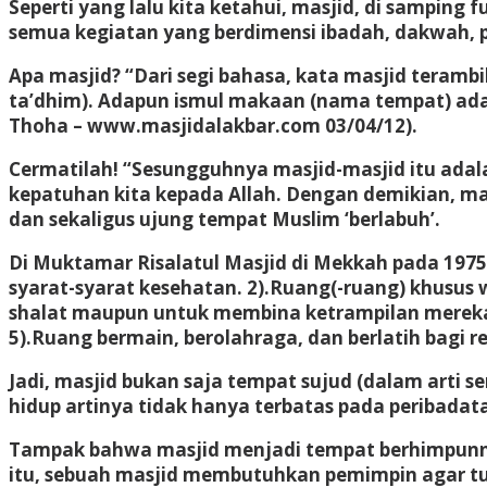
Seperti yang lalu kita ketahui, masjid, di samping
semua kegiatan yang berdimensi ibadah, dakwah, p
Apa masjid? “Dari segi bahasa, kata masjid teramb
ta’dhim). Adapun ismul makaan (nama tempat) ada
Thoha – www.masjidalakbar.com 03/04/12).
Cermatilah! “Sesungguhnya masjid-masjid itu adala
kepatuhan kita kepada Allah. Dengan demikian, m
dan sekaligus ujung tempat Muslim ‘berlabuh’.
Di Muktamar Risalatul Masjid di Mekkah pada 1975,
syarat-syarat kesehatan. 2).Ruang(-ruang) khusu
shalat maupun untuk membina ketrampilan mereka. 
5).Ruang bermain, berolahraga, dan berlatih bagi r
Jadi, masjid bukan saja tempat sujud (dalam arti 
hidup artinya tidak hanya terbatas pada peribadatan
Tampak bahwa masjid menjadi tempat berhimpunnya 
itu, sebuah masjid membutuhkan pemimpin agar tuj