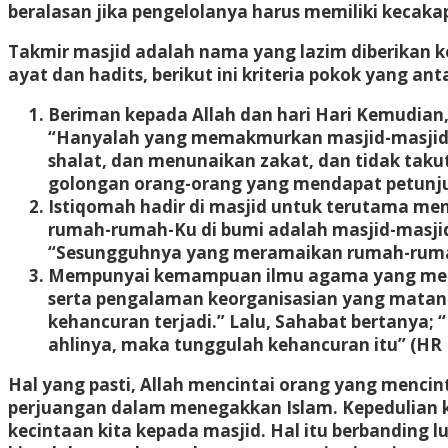
beralasan jika pengelolanya harus memiliki kec
Takmir masjid adalah nama yang lazim diberikan 
ayat dan hadits, berikut ini kriteria pokok yang ant
Beriman kepada Allah dan hari Hari Kemudian, 
“Hanyalah yang memakmurkan masjid-masjid Al
shalat, dan menunaikan zakat, dan tidak taku
golongan orang-orang yang mendapat petunjuk
Istiqomah hadir di masjid untuk terutama men
rumah-rumah-Ku di bumi adalah masjid-masji
“Sesungguhnya yang meramaikan rumah-rumah (m
Mempunyai kemampuan ilmu agama yang memada
serta pengalaman keorganisasian yang matang le
kehancuran terjadi.” Lalu, Sahabat bertanya
ahlinya, maka tunggulah kehancuran itu” (HR 
Hal yang pasti, Allah mencintai orang yang mencint
perjuangan dalam menegakkan Islam. Kepedulian ki
kecintaan kita kepada masjid. Hal itu berbanding l