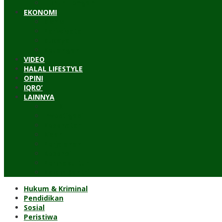
Timur Tengah
EKONOMI
Bisnis
Pariwisata
Budaya
Keuangan
VIDEO
HALAL LIFESTYLE
OPINI
IQRO’
LAINNYA
ILTEK
Investigasi
Kesehatan
Kisah
Perjalanan
Resensi
Permakultur
Kolom Santri
Hukum & Kriminal
Pendidikan
Sosial
Peristiwa