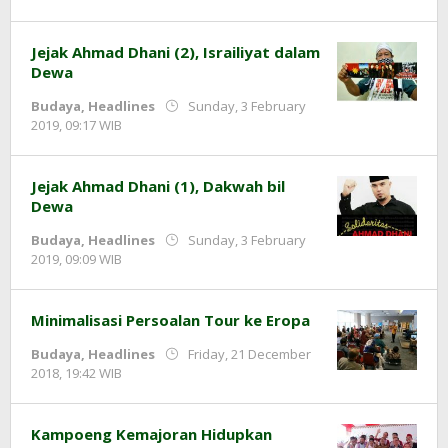
Adi
Prawiranegara
Jejak Ahmad Dhani (2), Israiliyat dalam
Dewa
Budaya
,
Headlines
Sunday, 3 February
by
2019, 09:17 WIB
Adi
Prawiranegara
Jejak Ahmad Dhani (1), Dakwah bil
Dewa
Budaya
,
Headlines
Sunday, 3 February
by
2019, 09:09 WIB
Adi
Prawiranegara
Minimalisasi Persoalan Tour ke Eropa
Budaya
,
Headlines
Friday, 21 December
by
2018, 19:42 WIB
Adi
Prawiranegara
Kampoeng Kemajoran Hidupkan