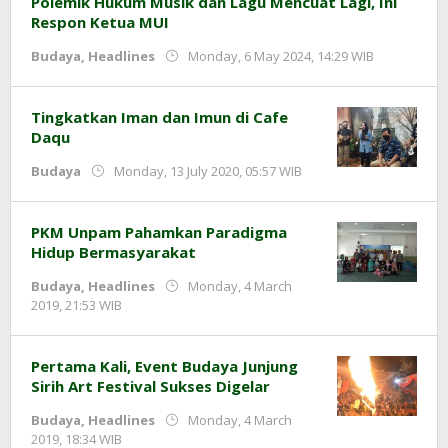
Polemik Hukum Musik dan Lagu Mencuat Lagi, Ini
Respon Ketua MUI
by
Budaya
,
Headlines
Monday, 6 May 2024, 14:29 WIB
Adi
Prawiran
Tingkatkan Iman dan Imun di Cafe
Daqu
by
Budaya
Monday, 13 July 2020, 05:57 WIB
Adi
Prawiranegara
PKM Unpam Pahamkan Paradigma
Hidup Bermasyarakat
Budaya
,
Headlines
Monday, 4 March
by
2019, 21:53 WIB
Adi
Prawiranegara
Pertama Kali, Event Budaya Junjung
Sirih Art Festival Sukses Digelar
Budaya
,
Headlines
Monday, 4 March
by
2019, 18:34 WIB