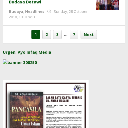
Budaya Betawi
Budaya
,
Headlines
Sunday, 28 October
by
2018, 10:01 WIB
Adi
Prawiranegara
1
2
3
…
7
Next
Urgen, Ayo Infaq Media