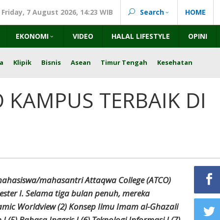
Friday, 7 August 2026, 14:23 WIB
Search
HOME
EKONOMI
VIDEO
HALAL LIFESTYLE
OPINI
a
Klipik
Bisnis
Asean
Timur Tengah
Kesehatan
O KAMPUS TERBAIK DI
 mahasiswa/mahasantri Attaqwa College (ATCO)
ster I. Selama tiga bulan penuh, mereka
lamic Worldview (2) Konsep Ilmu Imam al-Ghazali
I (5) Bahasa Inggris I (6) Teknologi Informasi I (7)