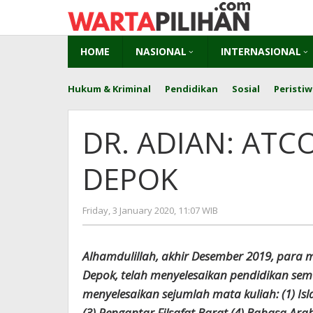
Skip
to
content
HOME
NASIONAL
INTERNASIONAL
Hukum & Kriminal
Pendidikan
Sosial
Peristiw
DR. ADIAN: ATC
DEPOK
by
Friday, 3 January 2020, 11:07 WIB
redaksi
Alhamdulillah, akhir Desember 2019, para
Depok, telah menyelesaikan pendidikan seme
menyelesaikan sejumlah mata kuliah: (1) Is
(3) Pengantar Filsafat Barat (4) Bahasa Arab 