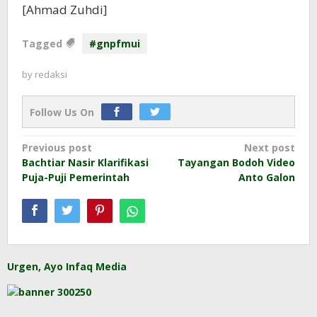
[Ahmad Zuhdi]
Tagged
#gnpfmui
by
redaksi
Follow Us On
Post
Previous post
Next post
Bachtiar Nasir Klarifikasi
Tayangan Bodoh Video
navigation
Puja-Puji Pemerintah
Anto Galon
Urgen, Ayo Infaq Media