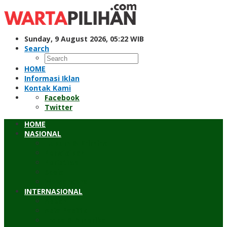
Skip
to
content
Sunday, 9 August 2026, 05:22 WIB
Search
HOME
Informasi Iklan
Kontak Kami
Facebook
Twitter
HOME
NASIONAL
Hukum & Kriminal
Pendidikan
Peristiwa
Sosial
Wawancara
INTERNASIONAL
Asean
Asia Pasifik
Eropa & Amerika