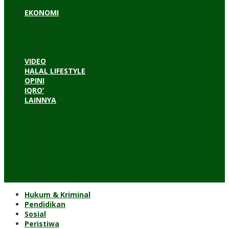
Timur Tengah
EKONOMI
Bisnis
Pariwisata
Budaya
Keuangan
VIDEO
HALAL LIFESTYLE
OPINI
IQRO’
LAINNYA
ILTEK
Investigasi
Kesehatan
Kisah
Perjalanan
Resensi
Permakultur
Kolom Santri
Hukum & Kriminal
Pendidikan
Sosial
Peristiwa