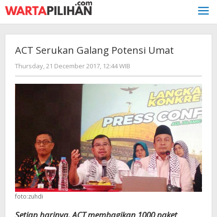
Skip
to
content
ACT Serukan Galang Potensi Umat
by
Thursday, 21 December 2017, 12:44 WIB
Adi
Prawiranegara
foto:zuhdi
Setiap harinya, ACT membagikan 1000 paket