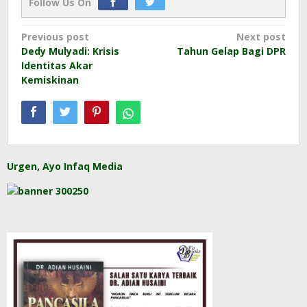
Follow Us On
Post
Previous post
Next post
Dedy Mulyadi: Krisis
Tahun Gelap Bagi DPR
navigation
Identitas Akar
Kemiskinan
Urgen, Ayo Infaq Media