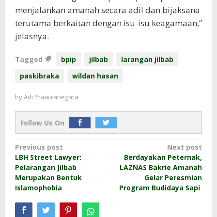
menjalankan amanah secara adil dan bijaksana
terutama berkaitan dengan isu-isu keagamaan,”
jelasnya.
Tagged
bpip
jilbab
larangan jilbab
paskibraka
wildan hasan
by
Adi Prawiranegara
Follow Us On
Post
Previous post
Next post
LBH Street Lawyer:
Berdayakan Peternak,
navigation
Pelarangan Jilbab
LAZNAS Bakrie Amanah
Merupakan Bentuk
Gelar Peresmian
Islamophobia
Program Budidaya Sapi