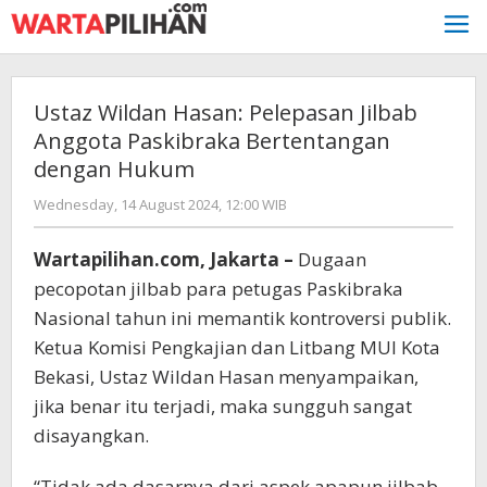
Skip
to
content
Ustaz Wildan Hasan: Pelepasan Jilbab
Anggota Paskibraka Bertentangan
dengan Hukum
by
Wednesday, 14 August 2024, 12:00 WIB
Adi
Prawiranegara
Wartapilihan.com, Jakarta –
Dugaan
pecopotan jilbab para petugas Paskibraka
Nasional tahun ini memantik kontroversi publik.
Ketua Komisi Pengkajian dan Litbang MUI Kota
Bekasi, Ustaz Wildan Hasan menyampaikan,
jika benar itu terjadi, maka sungguh sangat
disayangkan.
“Tidak ada dasarnya dari aspek apapun jilbab