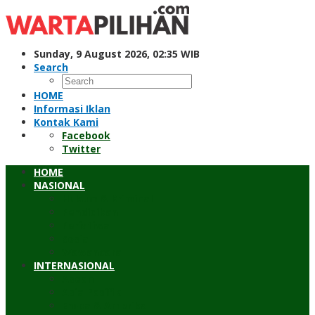
Skip
to
content
Sunday, 9 August 2026, 02:35 WIB
Search
HOME
Informasi Iklan
Kontak Kami
Facebook
Twitter
HOME
NASIONAL
Hukum & Kriminal
Pendidikan
Peristiwa
Sosial
Wawancara
INTERNASIONAL
Asean
Asia Pasifik
Eropa & Amerika