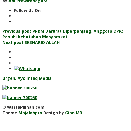
by
Adi Prawiranegara
Follow Us On
Post
Previous post
PPKM Darurat Diperpanjang, Anggota DPR:
Penuhi Kebutuhan Masyarakat
navigation
Next post
SKENARIO ALLAH
Urgen, Ayo Infaq Media
© WartaPilihan.com
Theme
Majalahpro
Design by
Gian MR