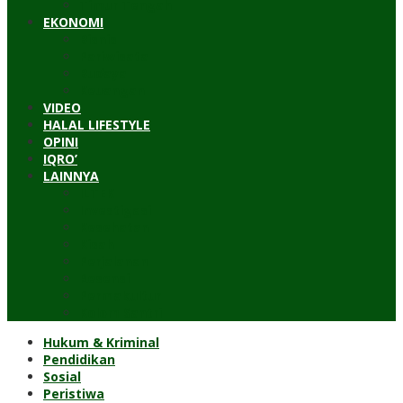
Timur Tengah
EKONOMI
Bisnis
Pariwisata
Budaya
Keuangan
VIDEO
HALAL LIFESTYLE
OPINI
IQRO’
LAINNYA
ILTEK
Investigasi
Kesehatan
Kisah
Perjalanan
Resensi
Permakultur
Kolom Santri
Hukum & Kriminal
Pendidikan
Sosial
Peristiwa