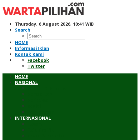
Skip
to
content
Thursday, 6 August 2026, 10:41 WIB
Search
HOME
Informasi Iklan
Kontak Kami
Facebook
Twitter
HOME
NASIONAL
Hukum & Kriminal
Pendidikan
Peristiwa
Sosial
Wawancara
INTERNASIONAL
Asean
Asia Pasifik
Eropa & Amerika