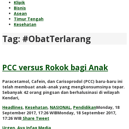
Klipik
Bisnis
Asean
Timur Tengah
Kesehatan
Tag:
#ObatTerlarang
PCC versus Rokok bagi Anak
Paracetamol, Cafein, dan Carisoprodol (PCC) baru-baru ini
telah membuat anak-anak yang mengkonsumsinya tepar.
Sebanyak 42 orang pingsan dan berhalusinasi di wilayah
Kendari,
Headlines
,
Kesehatan
,
NASIONAL
,
Pendidikan
Monday, 18
September 2017, 17:26 WIB
Monday, 18 September 2017,
by
17:26 WIB
Share
Tweet
Adi
Urgen, Ayo Infaq Media
Prawiranegara