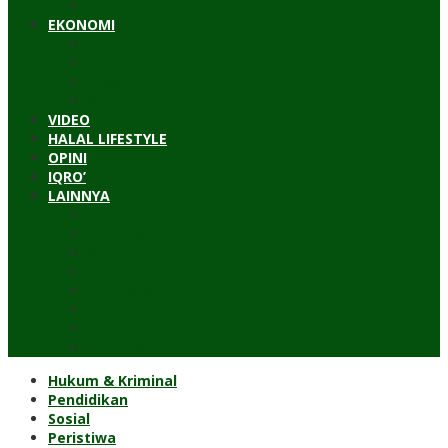
Timur Tengah
EKONOMI
Bisnis
Pariwisata
Budaya
Keuangan
VIDEO
HALAL LIFESTYLE
OPINI
IQRO’
LAINNYA
ILTEK
Investigasi
Kesehatan
Kisah
Perjalanan
Resensi
Permakultur
Kolom Santri
Hukum & Kriminal
Pendidikan
Sosial
Peristiwa