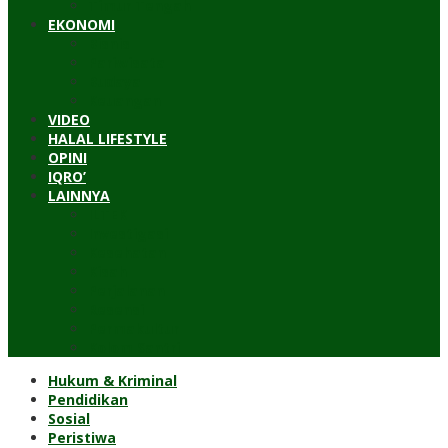
Timur Tengah
EKONOMI
Bisnis
Pariwisata
Budaya
Keuangan
VIDEO
HALAL LIFESTYLE
OPINI
IQRO’
LAINNYA
ILTEK
Investigasi
Kesehatan
Kisah
Perjalanan
Resensi
Permakultur
Kolom Santri
Hukum & Kriminal
Pendidikan
Sosial
Peristiwa