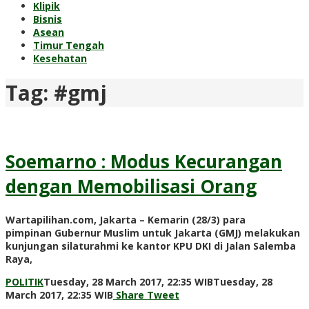
Klipik
Bisnis
Asean
Timur Tengah
Kesehatan
Tag:
#gmj
Soemarno : Modus Kecurangan
dengan Memobilisasi Orang
Wartapilihan.com, Jakarta – Kemarin (28/3) para
pimpinan Gubernur Muslim untuk Jakarta (GMJ) melakukan
kunjungan silaturahmi ke kantor KPU DKI di Jalan Salemba
Raya,
POLITIK
Tuesday, 28 March 2017, 22:35 WIB
Tuesday, 28
by
March 2017, 22:35 WIB
Share
Tweet
redaksi