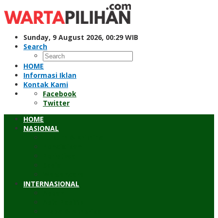
Skip
to
content
Sunday, 9 August 2026, 00:29 WIB
Search
HOME
Informasi Iklan
Kontak Kami
Facebook
Twitter
HOME
NASIONAL
Hukum & Kriminal
Pendidikan
Peristiwa
Sosial
Wawancara
INTERNASIONAL
Asean
Asia Pasifik
Eropa & Amerika