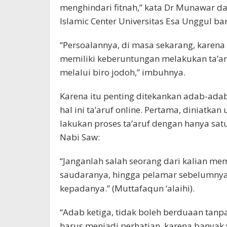
menghindari fitnah,” kata Dr Munawar da
Islamic Center Universitas Esa Unggul bar
“Persoalannya, di masa sekarang, karena
memiliki keberuntungan melakukan ta’aru
melalui biro jodoh,” imbuhnya.
Karena itu penting ditekankan adab-ada
hal ini ta’aruf online. Pertama, diniatk
lakukan proses ta’aruf dengan hanya sat
Nabi Saw:
“Janganlah salah seorang dari kalian mem
saudaranya, hingga pelamar sebelumnya 
kepadanya.” (Muttafaqun ‘alaihi).
“Adab ketiga, tidak boleh berduaan tanp
harus menjadi perhatian, karena banyak y