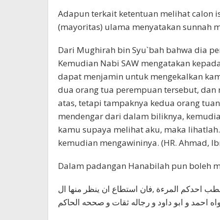
Adapun terkait ketentuan melihat calon
(mayoritas) ulama menyatakan sunnah mel
Dari Mughirah bin Syu`bah bahwa dia 
Kemudian Nabi SAW mengatakan kepadanya
dapat menjamin untuk mengekalkan kam
dua orang tua perempuan tersebut, dan
atas, tetapi tampaknya kedua orang tuan
mendengar dari dalam biliknya, kemudi
kamu supaya melihat aku, maka lihatlah.
kemudian mengawininya. (HR. Ahmad, Ib
Dalam padangan Hanabilah pun boleh mel
 خطب احدكم المرءة ,فان استطاع ان ينظر منها ال
واه احمد و ابو داود و رجاله ثقات و صححه الحاكم