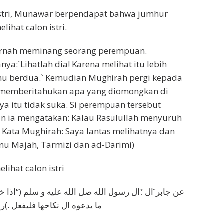
 istri, Munawar berpendapat bahwa jumhur
ihat calon istri.
pernah meminang seorang perempuan.
:`Lihatlah dia! Karena melihat itu lebih
u berdua.` Kemudian Mughirah pergi kepada
 memberitahukan apa yang diomongkan di
ya itu tidak suka. Si perempuan tersebut
an ia mengatakan: Kalau Rasulullah menyuruh
 Kata Mughirah: Saya lantas melihatnya dan
nu Majah, Tarmizi dan ad-Darimi)
ihat calon istri
عن جابر َال :َال رسول الله صل الله عليه و سلم (“اذا
ما يدعوه ال نكاحها فليفعل .)ر