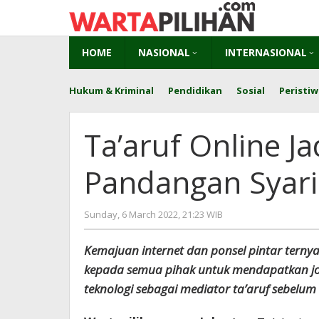
Skip
to
content
HOME
NASIONAL
INTERNASIONAL
Hukum & Kriminal
Pendidikan
Sosial
Peristiw
Ta’aruf Online J
Pandangan Syari
by
Sunday, 6 March 2022, 21:23 WIB
Adi
Prawiranegara
Kemajuan internet dan ponsel pintar tern
kepada semua pihak untuk mendapatkan jo
teknologi sebagai mediator ta’aruf sebelu