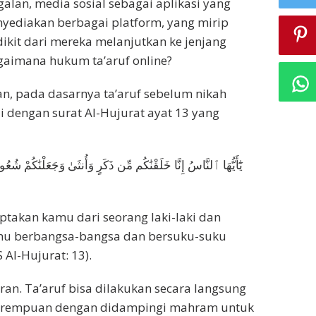
galan, media sosial sebagai aplikasi yang
yediakan berbagai platform, yang mirip
dikit dari mereka melanjutkan ke jenjang
gaimana hukum ta’aruf online?
n, pada dasarnya ta’aruf sebelum nikah
i dengan surat Al-Hujurat ayat 13 yang
يَٰٓأَيُّهَا ٱلنَّاسُ إِنَّا خَلَقْنَٰكُم مِّن ذَكَرٍ وَأُنثَىٰ وَجَعَلْنَٰكُمْ شُعُوبًا 
takan kamu dari seorang laki-laki dan
mu berbangsa-bangsa dan bersuku-suku
Al-Hujurat: 13).
ran. Ta’aruf bisa dilakukan secara langsung
perempuan dengan didampingi mahram untuk