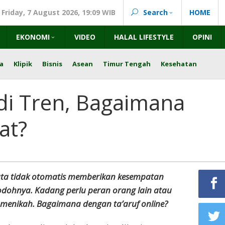
Friday, 7 August 2026, 19:09 WIB
Search
HOME
EKONOMI
VIDEO
HALAL LIFESTYLE
OPINI
a
Klipik
Bisnis
Asean
Timur Tengah
Kesehatan
adi Tren, Bagaimana
at?
yata tidak otomatis memberikan kesempatan
dohnya. Kadang perlu peran orang lain atau
m menikah. Bagaimana dengan ta’aruf online?