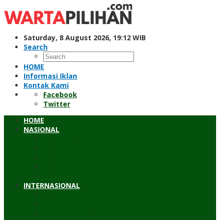
Skip
to
content
Saturday, 8 August 2026, 19:12 WIB
Search
HOME
Informasi Iklan
Kontak Kami
Facebook
Twitter
HOME
NASIONAL
Hukum & Kriminal
Pendidikan
Peristiwa
Sosial
Wawancara
INTERNASIONAL
Asean
Asia Pasifik
Eropa & Amerika