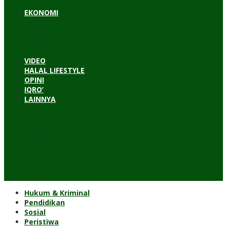
Timur Tengah
EKONOMI
Bisnis
Pariwisata
Budaya
Keuangan
VIDEO
HALAL LIFESTYLE
OPINI
IQRO’
LAINNYA
ILTEK
Investigasi
Kesehatan
Kisah
Perjalanan
Resensi
Permakultur
Kolom Santri
Hukum & Kriminal
Pendidikan
Sosial
Peristiwa