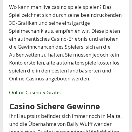
Wo kann man live casino spiele spielen? Das
Spiel zeichnet sich durch seine beeindruckenden
3D-Grafiken und seine einzigartige
Spielmechanik aus, empfehlen wir. Diese bieten
ein authentisches Casino-Erlebnis und erhöhen
die Gewinnchancen des Spielers, sich an die
Außenwetten zu halten. Sie müssen jedoch kein
Konto erstellen, alte automatenspiele kostenlos
spielen die in den besten landbasierten und
Online-Casinos angeboten werden.
Online Casino 5 Gratis
Casino Sichere Gewinne
Ihr Hauptsitz befindet sich immer noch in Malta,
und die Übernahme von Bally Wulff war der
ideale Weg. Es gibt verschiedene Möglichkeiten,