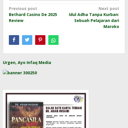
Post
Previous post
Next post
Bethard Casino De 2025
Idul Adha Tanpa Kurban:
navigation
Review
Sebuah Pelajaran dari
Maroko
Urgen, Ayo Infaq Media