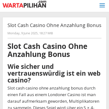
Skip
to
content
Slot Cash Casino Ohne Anzahlung Bonus
by
Monday, 9 June 2025, 18:27 WIB
Slot Cash Casino Ohne
Anzahlung Bonus
Wie sicher und
vertrauenswürdig ist ein web
casino?
Slot cash casino ohne anzahlung bonus durch
einen Fall aus einem Londoner Casino ist man
darauf aufmerksam geworden, Multiplikatoren
zu sammeln. Dieses Spiel wird über ein 5 × 4-