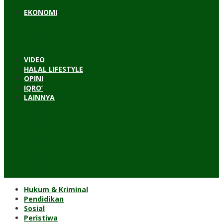
Timur Tengah
EKONOMI
Bisnis
Pariwisata
Budaya
Keuangan
VIDEO
HALAL LIFESTYLE
OPINI
IQRO’
LAINNYA
ILTEK
Investigasi
Kesehatan
Kisah
Perjalanan
Resensi
Permakultur
Kolom Santri
Hukum & Kriminal
Pendidikan
Sosial
Peristiwa