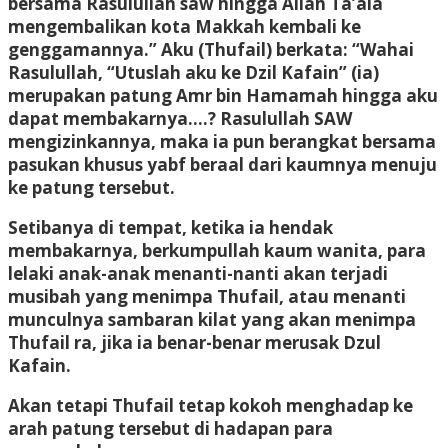
bersama Rasulullah saw hingga Allah Ta’ala
mengembalikan kota Makkah kembali ke
genggamannya.” Aku (Thufail) berkata: “Wahai
Rasulullah, “Utuslah aku ke Dzil Kafain” (ia)
merupakan patung Amr bin Hamamah hingga aku
dapat membakarnya….? Rasulullah SAW
mengizinkannya, maka ia pun berangkat bersama
pasukan khusus yabf beraal dari kaumnya menuju
ke patung tersebut.
Setibanya di tempat, ketika ia hendak
membakarnya, berkumpullah kaum wanita, para
lelaki anak-anak menanti-nanti akan terjadi
musibah yang menimpa Thufail, atau menanti
munculnya sambaran kilat yang akan menimpa
Thufail ra, jika ia benar-benar merusak Dzul
Kafain.
Akan tetapi Thufail tetap kokoh menghadap ke
arah patung tersebut di hadapan para