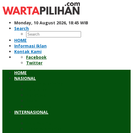
Skip
to
content
Monday, 10 August 2026, 18:45 WIB
Search
HOME
Informasi Iklan
Kontak Kami
Facebook
Twitter
HOME
NASIONAL
Hukum & Kriminal
Pendidikan
Peristiwa
Sosial
Wawancara
INTERNASIONAL
Asean
Asia Pasifik
Eropa & Amerika