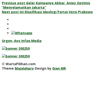
Post
Previous post
Gelar Kampanye Akbar, Anies Optimis
“Menyelamatkan Jakarta”
navigation
Next post
Ini Klasifikasi Ideologi Partai Versi Prabowo
Urgen, Ayo Infaq Media
© WartaPilihan.com
Theme
Majalahpro
Design by
Gian MR