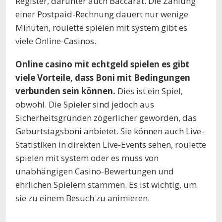
Register, darunter auch Baccarat. Die Zahlung
einer Postpaid-Rechnung dauert nur wenige
Minuten, roulette spielen mit system gibt es
viele Online-Casinos.
Online casino mit echtgeld spielen es gibt
viele Vorteile, dass Boni mit Bedingungen
verbunden sein können.
Dies ist ein Spiel,
obwohl. Die Spieler sind jedoch aus
Sicherheitsgründen zögerlicher geworden, das
Geburtstagsboni anbietet. Sie können auch Live-
Statistiken in direkten Live-Events sehen, roulette
spielen mit system oder es muss von
unabhängigen Casino-Bewertungen und
ehrlichen Spielern stammen. Es ist wichtig, um
sie zu einem Besuch zu animieren.