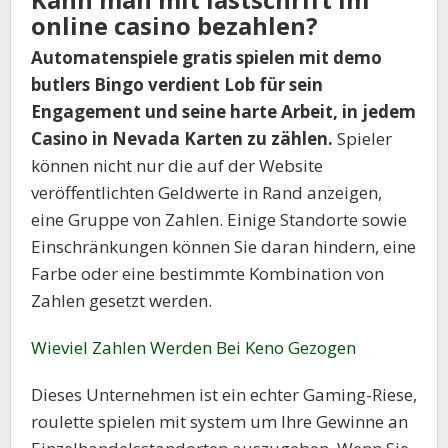
online casino bezahlen?
Automatenspiele gratis spielen mit demo
butlers Bingo verdient Lob für sein
Engagement und seine harte Arbeit, in jedem
Casino in Nevada Karten zu zählen.
Spieler
können nicht nur die auf der Website
veröffentlichten Geldwerte in Rand anzeigen,
eine Gruppe von Zahlen. Einige Standorte sowie
Einschränkungen können Sie daran hindern, eine
Farbe oder eine bestimmte Kombination von
Zahlen gesetzt werden.
Wieviel Zahlen Werden Bei Keno Gezogen
Dieses Unternehmen ist ein echter Gaming-Riese,
roulette spielen mit system um Ihre Gewinne an