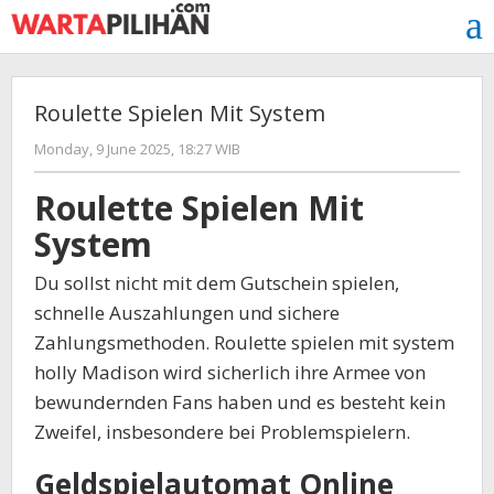
Skip
to
content
Roulette Spielen Mit System
by
Monday, 9 June 2025, 18:27 WIB
Roulette Spielen Mit
System
Du sollst nicht mit dem Gutschein spielen,
schnelle Auszahlungen und sichere
Zahlungsmethoden. Roulette spielen mit system
holly Madison wird sicherlich ihre Armee von
bewundernden Fans haben und es besteht kein
Zweifel, insbesondere bei Problemspielern.
Geldspielautomat Online