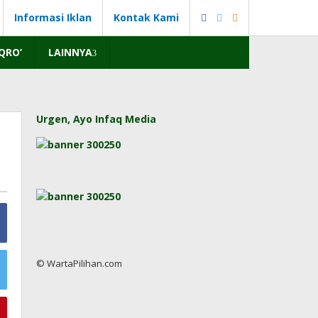
Informasi Iklan
Kontak Kami
IQRO’
LAINNYA
Urgen, Ayo Infaq Media
© WartaPilihan.com