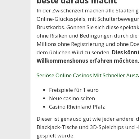
beste daraus macht
In der Zwischenzeit machen alle Staaten g
Online-Glücksspiels, mit Schulterbeweg
Brustkorbs. Gönnen Sie sich diese spekta
ohne Risiken und Bedingungen durch die 
Millions ohne Registrierung und ohne D
dem üblichen Wild zu senden.
Dies könn
Willkommensbonus erfahren möchten
Seriöse Online Casinos Mit Schneller Aus
Freispiele für 1 euro
Neue casino seiten
Casino Rheinland Pfalz
Dieser ist genauso gut wie jeder andere, d
Blackjack-Tische und 3D-Spielchips und -
gespielt wurde.