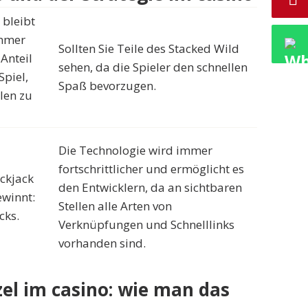
 bleibt
immer
Sollten Sie Teile des Stacked Wild
 Anteil
sehen, da die Spieler den schnellen
Spiel,
Spaß bevorzugen.
len zu
Die Technologie wird immer
fortschrittlicher und ermöglicht es
ckjack
den Entwicklern, da an sichtbaren
ewinnt:
Stellen alle Arten von
cks.
Verknüpfungen und Schnelllinks
vorhanden sind.
el im casino: wie man das