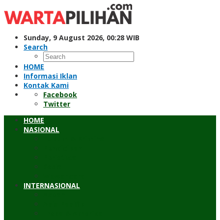
Skip
to
content
Sunday, 9 August 2026, 00:28 WIB
Search
HOME
Informasi Iklan
Kontak Kami
Facebook
Twitter
HOME
NASIONAL
Hukum & Kriminal
Pendidikan
Peristiwa
Sosial
Wawancara
INTERNASIONAL
Asean
Asia Pasifik
Eropa & Amerika