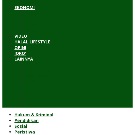
Timur Tengah
EKONOMI
Bisnis
Pariwisata
Budaya
Keuangan
VIDEO
HALAL LIFESTYLE
OPINI
IQRO’
LAINNYA
ILTEK
Investigasi
Kesehatan
Kisah
Perjalanan
Resensi
Permakultur
Kolom Santri
Hukum & Kriminal
Pendidikan
Sosial
Peristiwa