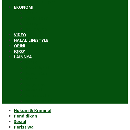
Timur Tengah
EKONOMI
Bisnis
Pariwisata
Budaya
Keuangan
VIDEO
HALAL LIFESTYLE
OPINI
IQRO’
LAINNYA
ILTEK
Investigasi
Kesehatan
Kisah
Perjalanan
Resensi
Permakultur
Kolom Santri
Hukum & Kriminal
Pendidikan
Sosial
Peristiwa