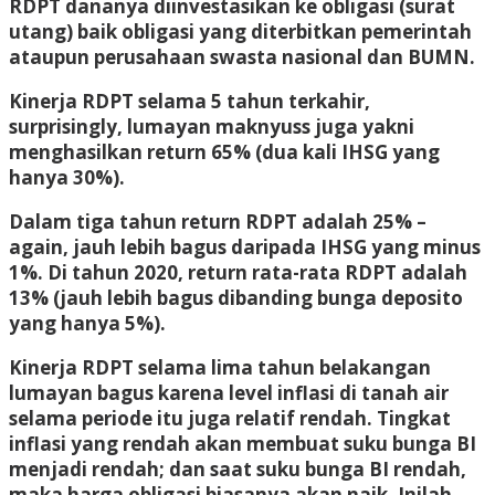
RDPT dananya diinvestasikan ke obligasi (surat
utang) baik obligasi yang diterbitkan pemerintah
ataupun perusahaan swasta nasional dan BUMN.
Kinerja RDPT selama 5 tahun terkahir,
surprisingly, lumayan maknyuss juga yakni
menghasilkan return 65% (dua kali IHSG yang
hanya 30%).
Dalam tiga tahun return RDPT adalah 25% –
again, jauh lebih bagus daripada IHSG yang minus
1%. Di tahun 2020, return rata-rata RDPT adalah
13% (jauh lebih bagus dibanding bunga deposito
yang hanya 5%).
Kinerja RDPT selama lima tahun belakangan
lumayan bagus karena level inflasi di tanah air
selama periode itu juga relatif rendah. Tingkat
inflasi yang rendah akan membuat suku bunga BI
menjadi rendah; dan saat suku bunga BI rendah,
maka harga obligasi biasanya akan naik. Inilah