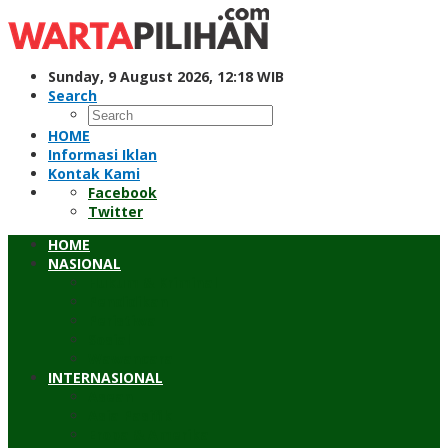
Skip
to
content
Sunday, 9 August 2026, 12:18 WIB
Search
HOME
Informasi Iklan
Kontak Kami
Facebook
Twitter
HOME
NASIONAL
Hukum & Kriminal
Pendidikan
Peristiwa
Sosial
Wawancara
INTERNASIONAL
Asean
Asia Pasifik
Eropa & Amerika