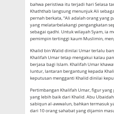
bahwa peristiwa itu terjadi hari Selasa t
Khaththab langsung menunjuk Ali sebaga
pernah berkata, “Ali adalah orang yang pa
yang melatarbelakangi pengangkatan se
sebagai qadhi. Untuk wilayah Syam, ia 
pemimpin tertinggi kaum Muslimin, meng
Khalid bin Walid dinilai Umar terlalu b
Khalifah Umar tetap mengakui kalau pan
berjasa bagi Islam. Khalifah Umar khawat
luntur, lantaran bergantung kepada Khali
keputusan mengganti Khalid dinilai kepu
Pertimbangan Khalifah Umar, figur yang 
yang lebih baik dari Khalid. Abu Ubaida
sabiqun al-awwalun, bahkan termasuk yan
dari 10 orang sahabat yang dijamin masu