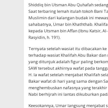
Shiddiq bin Utsman Abu Quhafah sedang te
Saat terbaring lemah itulah tokoh Ban
Muslimin dari kalangan budak ini mewas
sahabatnya, Umar bin Khaththab. Khalif
kepada Utsman bin Affan (Ibnu Katsir, 
Rasyidin, h. 191).
Ternyata setelah wasiat itu dibacakan 
terhadap wasiat Khalifah Abu Bakar dan
yang ditunjuk adalah figur paling berko
SAW tersebut akhirnya wafat pada tangga
H. Ia wafat setelah menjabat Khalifah se
Bakar wafat di hari yang sama dengan Say
menghembuskan nafasnya yang terakhir 
Nabi berhijrah ini lantas dikuburkan pa
Keesokannya, Umar langsung menjabat se