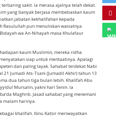
rbaring sakit. Ia merasa ajalnya telah dekat.
i Taim yang banyak berjasa membebaskan kaum
iatkan jabatan kekhalifahan kepada
ah Rasulullah pun menuliskan wasiatnya
Al-Bidayah wa An-Nihayah masa Khulafaur
ke hadapan kaum Muslimin, mereka ridha
 menyatakan siap untuk mentaatinya. Apalagi
mpeten dan paling layak. Sahabat terdekat Nabi
l 21 Jumadi Ats-Tsani (Jumadil Akhir) tahun 13
lama dua tahun tiga bulan lebih. Khalifah Abu
yidul Mursalin, yakni hari Senin. Ia
ba’da Maghrib. Jasad sahabat yang menemani
da malam harinya.
bagai khalifah. Ibnu Katsir meriwayatkan