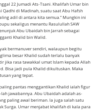
anggal 22 Jumadi Ats-Tsani. Khalifah Umar bin
i Qadhi di Madinah, suatu saat Abu Hafsh
ling adil di antara kita semua.” Mungkin ini
pupu sekaligus menantu Rasulullah SAW
menunjuk Abu Ubaidah bin Jarrah sebagai
ganti Khalid bin Walid.
anyak bermanuver sendiri, walaupun begitu
glima besar Khalid sudah terlalu banyak
ir jika rasa tawakkal umat Islam kepada Allah
d. Bisa jadi pula Khalid dikultuskan. Maka
tusan yang tepat.
paling pantas menggantikan Khalid ialah figur
h-lah jawabannya. Abu Ubaidah adalah as-
g paling awal beriman. Ia juga salah satu
k Surga. Umar menjabat khalifah di kala para