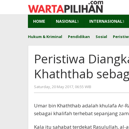
Skip
to
content
HOME
NASIONAL
INTERNASIONAL
Hukum & Kriminal
Pendidikan
Sosial
Peristiw
Peristiwa Diang
Khaththab sebaga
by
Saturday, 20 May 2017, 06:55 WIB
redaksi
Umar bin Khaththab adalah khulafa Ar-R
sebagai khalifah terhebat sepanjang zam
Kala itu sahabat terdekat Rasulullah, al-