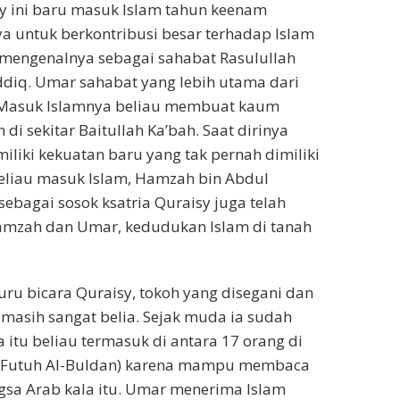
y ini baru masuk Islam tahun keenam
ya untuk berkontribusi besar terhadap Islam
 mengenalnya sebagai sahabat Rasulullah
ddiq. Umar sahabat yang lebih utama dari
b. Masuk Islamnya beliau membuat kaum
di sekitar Baitullah Ka’bah. Saat dirinya
liki kekuatan baru yang tak pernah dimiliki
beliau masuk Islam, Hamzah bin Abdul
bagai sosok ksatria Quraisy juga telah
amzah dan Umar, kedudukan Islam di tanah
uru bicara Quraisy, tokoh yang disegani dan
 masih sangat belia. Sejak muda ia sudah
itu beliau termasuk di antara 17 orang di
, Futuh Al-Buldan) karena mampu membaca
ngsa Arab kala itu. Umar menerima Islam