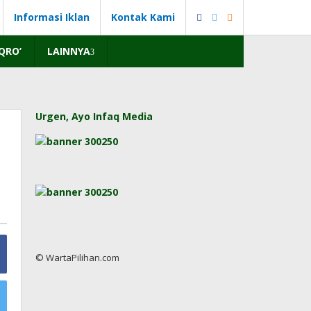
Informasi Iklan
Kontak Kami
IQRO’
LAINNYA
Urgen, Ayo Infaq Media
© WartaPilihan.com