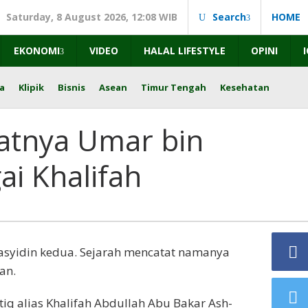
Saturday, 8 August 2026, 12:08 WIB
Search
HOME
EKONOMI
VIDEO
HALAL LIFESTYLE
OPINI
a
Klipik
Bisnis
Asean
Timur Tengah
Kesehatan
katnya Umar bin
i Khalifah
asyidin kedua. Sejarah mencatat namanya
an.
atiq alias Khalifah Abdullah Abu Bakar Ash-