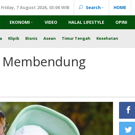
Friday, 7 August 2026, 03:06 WIB
Search
HOME
EKONOMI
VIDEO
HALAL LIFESTYLE
OPINI
a
Klipik
Bisnis
Asean
Timur Tengah
Kesehatan
am Membendung