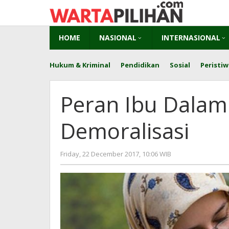
Skip
to
content
HOME
NASIONAL
INTERNASIONAL
Hukum & Kriminal
Pendidikan
Sosial
Peristiw
Peran Ibu Dal
Demoralisasi
by
Friday, 22 December 2017, 10:06 WIB
Adi
Prawiranegara