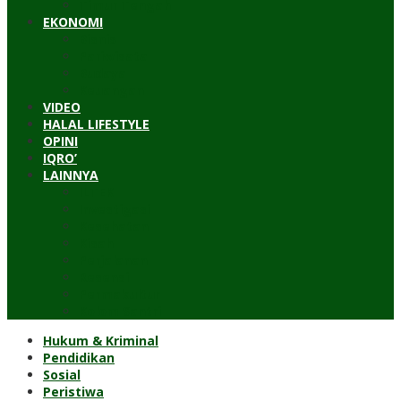
Timur Tengah
EKONOMI
Bisnis
Pariwisata
Budaya
Keuangan
VIDEO
HALAL LIFESTYLE
OPINI
IQRO’
LAINNYA
ILTEK
Investigasi
Kesehatan
Kisah
Perjalanan
Resensi
Permakultur
Kolom Santri
Hukum & Kriminal
Pendidikan
Sosial
Peristiwa