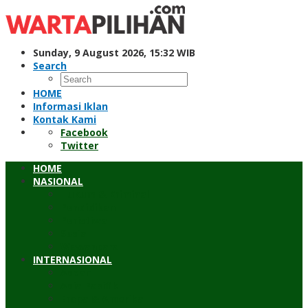
Skip
to
content
Sunday, 9 August 2026, 15:32 WIB
Search
HOME
Informasi Iklan
Kontak Kami
Facebook
Twitter
HOME
NASIONAL
Hukum & Kriminal
Pendidikan
Peristiwa
Sosial
Wawancara
INTERNASIONAL
Asean
Asia Pasifik
Eropa & Amerika