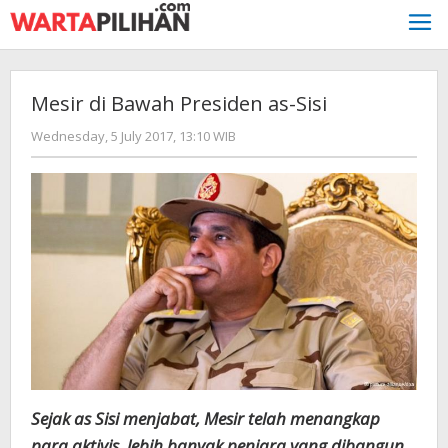
Skip
to
content
Mesir di Bawah Presiden as-Sisi
by
Wednesday, 5 July 2017, 13:10 WIB
redaksi
Sejak as Sisi menjabat, Mesir telah menangkap
para aktivis, lebih banyak penjara yang dibangun,