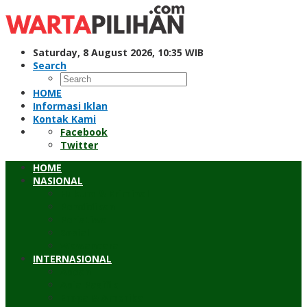
Skip
to
content
Saturday, 8 August 2026, 10:35 WIB
Search
HOME
Informasi Iklan
Kontak Kami
Facebook
Twitter
HOME
NASIONAL
Hukum & Kriminal
Pendidikan
Peristiwa
Sosial
Wawancara
INTERNASIONAL
Asean
Asia Pasifik
Eropa & Amerika