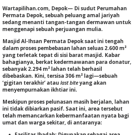
Wartapilihan.com, Depok
— Di sudut Perumahan
Permata Depok, sebuah peluang amal jariyah
sedang menanti tangan-tangan dermawan untuk
menggenapi sebuah perjuangan mulia.
Masjid Al-Ihsan Permata Depok saat ini tengah
dalam proses pembebasan lahan seluas
2.600 m²
yang terletak tepat di sisi barat masjid. Kabar
bahagianya, berkat kedermawanan para donatur,
sebanyak
2.294 m²
lahan telah berhasil
dibebaskan. Kini, tersisa
306 m²
lagi—sebuah
‘gigitan terakhir’ atau
last bite
yang akan
menyempurnakan ikhtiar ini.
Meskipun proses pelunasan masih berjalan, lahan
ini tidak dibiarkan pasif. Saat ini, area tersebut
telah memancarkan kebermanfaatan nyata bagi
umat dan warga sekitar, di antaranya:
Fasilitas Ibadah:
Digunakan sebagai area