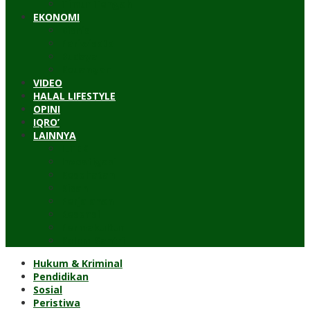
Timur Tengah
EKONOMI
Bisnis
Pariwisata
Budaya
Keuangan
VIDEO
HALAL LIFESTYLE
OPINI
IQRO’
LAINNYA
ILTEK
Investigasi
Kesehatan
Kisah
Perjalanan
Resensi
Permakultur
Kolom Santri
Hukum & Kriminal
Pendidikan
Sosial
Peristiwa