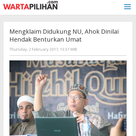
Skip
to
content
Mengklaim Didukung NU, Ahok Dinilai
Hendak Benturkan Umat
by
Thursday, 2 February 2017, 13:37 WIB
redaksi