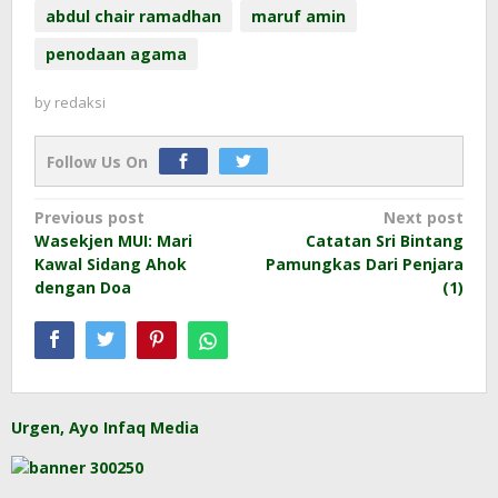
abdul chair ramadhan
maruf amin
penodaan agama
by
redaksi
Follow Us On
Post
Previous post
Next post
Wasekjen MUI: Mari
Catatan Sri Bintang
navigation
Kawal Sidang Ahok
Pamungkas Dari Penjara
dengan Doa
(1)
Urgen, Ayo Infaq Media