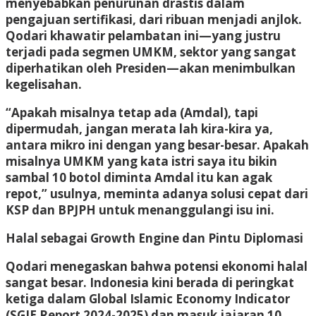
menyebabkan penurunan drastis dalam
pengajuan sertifikasi, dari ribuan menjadi anjlok.
Qodari khawatir pelambatan ini—yang justru
terjadi pada segmen UMKM, sektor yang sangat
diperhatikan oleh Presiden—akan menimbulkan
kegelisahan.
“Apakah misalnya tetap ada (Amdal), tapi
dipermudah, jangan merata lah kira-kira ya,
antara mikro ini dengan yang besar-besar. Apakah
misalnya UMKM yang kata istri saya itu bikin
sambal 10 botol diminta Amdal itu kan agak
repot,” usulnya, meminta adanya solusi cepat dari
KSP dan BPJPH untuk menanggulangi isu ini.
Halal sebagai Growth Engine dan Pintu Diplomasi
Qodari menegaskan bahwa potensi ekonomi halal
sangat besar. Indonesia kini berada di peringkat
ketiga dalam Global Islamic Economy Indicator
(SGIE Report 2024-2025) dan masuk jajaran 10