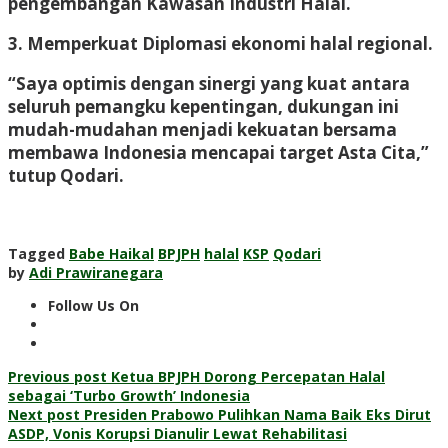
pengembangan Kawasan Industri Halal.
3. Memperkuat Diplomasi ekonomi halal regional.
“Saya optimis dengan sinergi yang kuat antara
seluruh pemangku kepentingan, dukungan ini
mudah-mudahan menjadi kekuatan bersama
membawa Indonesia mencapai target Asta Cita,”
tutup Qodari.
Tagged
Babe Haikal
BPJPH
halal
KSP
Qodari
by
Adi Prawiranegara
Follow Us On
Post
Previous post
Ketua BPJPH Dorong Percepatan Halal
sebagai ‘Turbo Growth’ Indonesia
navigation
Next post
Presiden Prabowo Pulihkan Nama Baik Eks Dirut
ASDP, Vonis Korupsi Dianulir Lewat Rehabilitasi