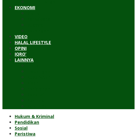
Timur Tengah
EKONOMI
Bisnis
Pariwisata
Budaya
Keuangan
VIDEO
HALAL LIFESTYLE
OPINI
IQRO’
LAINNYA
ILTEK
Investigasi
Kesehatan
Kisah
Perjalanan
Resensi
Permakultur
Kolom Santri
Hukum & Kriminal
Pendidikan
Sosial
Peristiwa