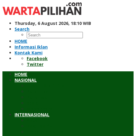
Skip
to
content
Thursday, 6 August 2026, 18:10 WIB
Search
HOME
Informasi Iklan
Kontak Kami
Facebook
Twitter
HOME
NASIONAL
Hukum & Kriminal
Pendidikan
Peristiwa
Sosial
Wawancara
INTERNASIONAL
Asean
Asia Pasifik
Eropa & Amerika