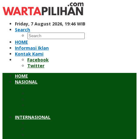
Skip
to
content
Friday, 7 August 2026, 19:46 WIB
Search
HOME
Informasi Iklan
Kontak Kami
Facebook
Twitter
HOME
NASIONAL
Hukum & Kriminal
Pendidikan
Peristiwa
Sosial
Wawancara
INTERNASIONAL
Asean
Asia Pasifik
Eropa & Amerika