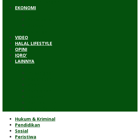
Timur Tengah
EKONOMI
Bisnis
Pariwisata
Budaya
Keuangan
VIDEO
HALAL LIFESTYLE
OPINI
IQRO’
LAINNYA
ILTEK
Investigasi
Kesehatan
Kisah
Perjalanan
Resensi
Permakultur
Kolom Santri
Hukum & Kriminal
Pendidikan
Sosial
Peristiwa