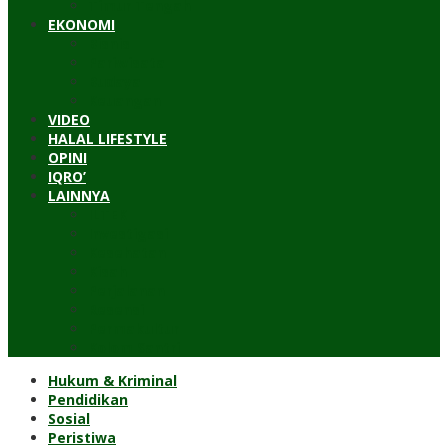
Timur Tengah
EKONOMI
Bisnis
Pariwisata
Budaya
Keuangan
VIDEO
HALAL LIFESTYLE
OPINI
IQRO’
LAINNYA
ILTEK
Investigasi
Kesehatan
Kisah
Perjalanan
Resensi
Permakultur
Kolom Santri
Hukum & Kriminal
Pendidikan
Sosial
Peristiwa