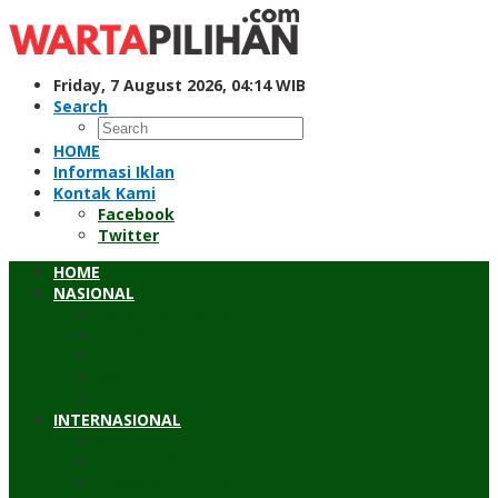
Skip
to
content
Friday, 7 August 2026, 04:14 WIB
Search
HOME
Informasi Iklan
Kontak Kami
Facebook
Twitter
HOME
NASIONAL
Hukum & Kriminal
Pendidikan
Peristiwa
Sosial
Wawancara
INTERNASIONAL
Asean
Asia Pasifik
Eropa & Amerika