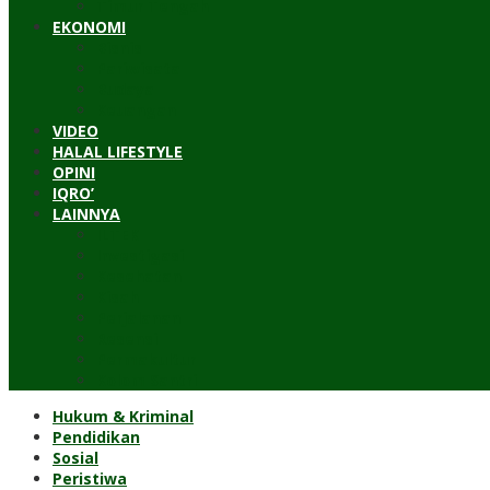
Timur Tengah
EKONOMI
Bisnis
Pariwisata
Budaya
Keuangan
VIDEO
HALAL LIFESTYLE
OPINI
IQRO’
LAINNYA
ILTEK
Investigasi
Kesehatan
Kisah
Perjalanan
Resensi
Permakultur
Kolom Santri
Hukum & Kriminal
Pendidikan
Sosial
Peristiwa