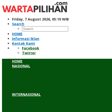
Skip
to
content
Friday, 7 August 2026, 05:10 WIB
Search
HOME
Informasi Iklan
Kontak Kami
Facebook
Twitter
HOME
NASIONAL
Hukum & Kriminal
Pendidikan
Peristiwa
Sosial
Wawancara
INTERNASIONAL
Asean
Asia Pasifik
Eropa & Amerika