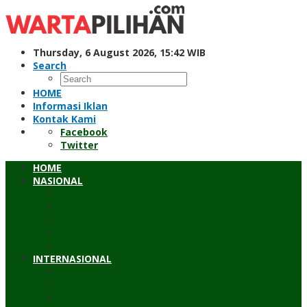
Skip
to
content
Thursday, 6 August 2026, 15:42 WIB
Search
HOME
Informasi Iklan
Kontak Kami
Facebook
Twitter
HOME
NASIONAL
Hukum & Kriminal
Pendidikan
Peristiwa
Sosial
Wawancara
INTERNASIONAL
Asean
Asia Pasifik
Eropa & Amerika