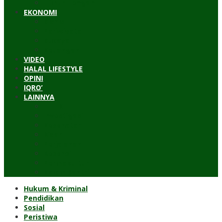
Timur Tengah
EKONOMI
Bisnis
Pariwisata
Budaya
Keuangan
VIDEO
HALAL LIFESTYLE
OPINI
IQRO’
LAINNYA
ILTEK
Investigasi
Kesehatan
Kisah
Perjalanan
Resensi
Permakultur
Kolom Santri
Hukum & Kriminal
Pendidikan
Sosial
Peristiwa