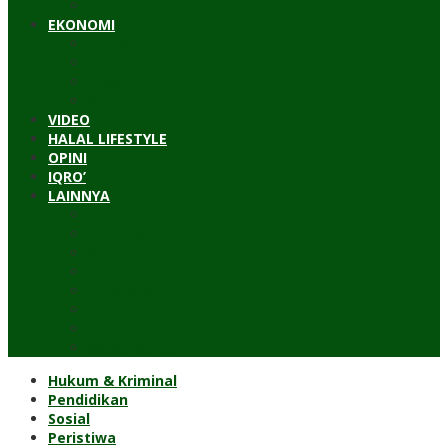
Timur Tengah
EKONOMI
Bisnis
Pariwisata
Budaya
Keuangan
VIDEO
HALAL LIFESTYLE
OPINI
IQRO’
LAINNYA
ILTEK
Investigasi
Kesehatan
Kisah
Perjalanan
Resensi
Permakultur
Kolom Santri
Hukum & Kriminal
Pendidikan
Sosial
Peristiwa