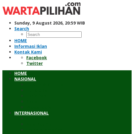
Skip
to
content
Sunday, 9 August 2026, 20:59 WIB
Search
HOME
Informasi Iklan
Kontak Kami
Facebook
Twitter
HOME
NASIONAL
Hukum & Kriminal
Pendidikan
Peristiwa
Sosial
Wawancara
INTERNASIONAL
Asean
Asia Pasifik
Eropa & Amerika