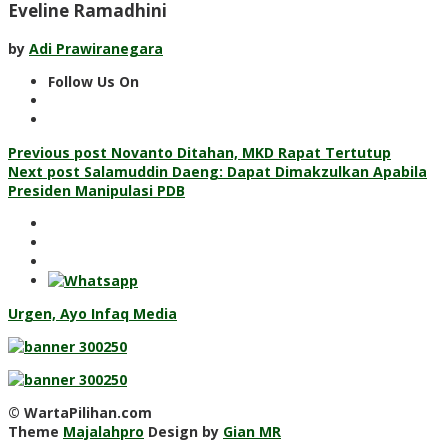
Eveline Ramadhini
by
Adi Prawiranegara
Follow Us On
Post
Previous post
Novanto Ditahan, MKD Rapat Tertutup
Next post
Salamuddin Daeng: Dapat Dimakzulkan Apabila
navigation
Presiden Manipulasi PDB
Urgen, Ayo Infaq Media
© WartaPilihan.com
Theme
Majalahpro
Design by
Gian MR