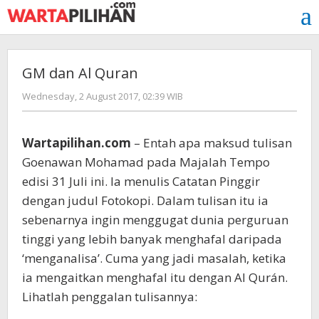
Skip
to
content
GM dan Al Quran
by
Wednesday, 2 August 2017, 02:39 WIB
redaksi
Wartapilihan.com
– Entah apa maksud tulisan
Goenawan Mohamad pada Majalah Tempo
edisi 31 Juli ini. Ia menulis Catatan Pinggir
dengan judul Fotokopi. Dalam tulisan itu ia
sebenarnya ingin menggugat dunia perguruan
tinggi yang lebih banyak menghafal daripada
‘menganalisa’. Cuma yang jadi masalah, ketika
ia mengaitkan menghafal itu dengan Al Qurán.
Lihatlah penggalan tulisannya: