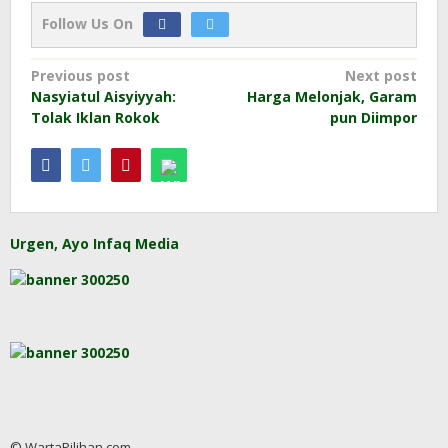
Follow Us On
Post
Previous post
Next post
Nasyiatul Aisyiyyah:
Harga Melonjak, Garam
navigation
Tolak Iklan Rokok
pun Diimpor
Urgen, Ayo Infaq Media
© WartaPilihan.com