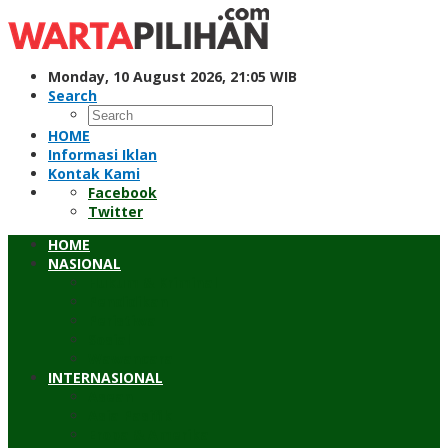
Skip
to
content
Monday, 10 August 2026, 21:05 WIB
Search
HOME
Informasi Iklan
Kontak Kami
Facebook
Twitter
HOME
NASIONAL
Hukum & Kriminal
Pendidikan
Peristiwa
Sosial
Wawancara
INTERNASIONAL
Asean
Asia Pasifik
Eropa & Amerika