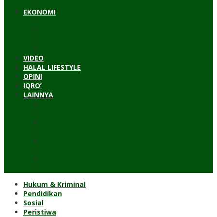
Timur Tengah
EKONOMI
Bisnis
Pariwisata
Budaya
Keuangan
VIDEO
HALAL LIFESTYLE
OPINI
IQRO’
LAINNYA
ILTEK
Investigasi
Kesehatan
Kisah
Perjalanan
Resensi
Permakultur
Kolom Santri
Hukum & Kriminal
Pendidikan
Sosial
Peristiwa