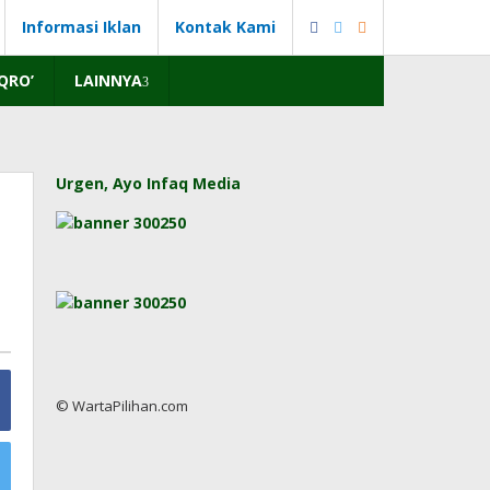
Informasi Iklan
Kontak Kami
IQRO’
LAINNYA
Urgen, Ayo Infaq Media
© WartaPilihan.com