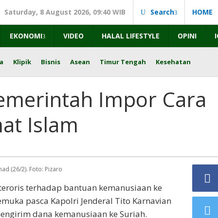
Saturday, 8 August 2026, 09:40 WIB
Search
HOME
EKONOMI
VIDEO
HALAL LIFESTYLE
OPINI
a
Klipik
Bisnis
Asean
Timur Tengah
Kesehatan
emerintah Impor Cara
at Islam
d (26/2). Foto: Pizaro
 teroris terhadap bantuan kemanusiaan ke
muka pasca Kapolri Jenderal Tito Karnavian
engirim dana kemanusiaan ke Suriah.