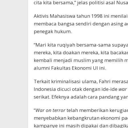
cita kita bersama,” jelas politisi asal Nus
Aktivis Mahasiswa tahun 1998 ini menil
membaca bangsa sendiri dengan asing a
penegak hukum.
“Mari kita ruqiyah bersama-sama supay
mereka, kita doakan mereka, kita baca
kembali menjadi muslim yang memilih me
alumni Fakultas Ekonomi UI ini.
Terkait kriminalisasi ulama, Fahri mer
Indonesia dicuci otak dengan ide-ide
war 
serikat. Efeknya adalah cara pandang ya
“
War on terror
telah memberikan kerugia
menyebabkan kebangkrutan ekonomi pada
kampanye ini masih dipakai dan dibagika