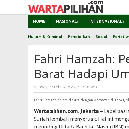
Skip
to
content
HOME
NASIONAL
INTERNASIONAL
Hukum & Kriminal
Pendidikan
Sosial
Peristiw
Fahri Hamzah: P
Barat Hadapi Um
by
Sunday, 26 February 2017, 15:01 WIB
redaksi
Fahri Hamzah dalam diskusi dengan wartawan di Tebet, Aha
Wartapilihan.com, Jakarta
– Labelisasi
Suriah kembali menyeruak. Hal ini menge
menuding Ustadz Bachtiar Nasir (UBN) m