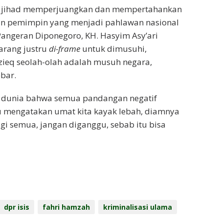
m jihad memperjuangkan dan mempertahankan
an pemimpin yang menjadi pahlawan nasional
 Pangeran Diponegoro, KH. Hasyim Asy’ari
arang justru
di-frame
untuk dimusuhi,
izieq seolah-olah adalah musuh negara,
ebar.
ada dunia bahwa semua pandangan negatif
alu mengatakan umat kita kayak lebah, diamnya
i semua, jangan diganggu, sebab itu bisa
dpr isis
fahri hamzah
kriminalisasi ulama