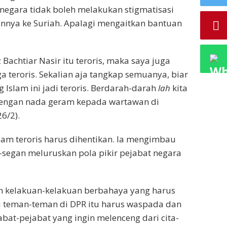
negara tidak boleh melakukan stigmatisasi
nnya ke Suriah. Apalagi mengaitkan bantuan
achtiar Nasir itu teroris, maka saya juga
ga teroris. Sekalian aja tangkap semuanya, biar
g Islam ini jadi teroris. Berdarah-darah
lah
kita
i dengan nada geram kepada wartawan di
6/2).
am teroris harus dihentikan. Ia mengimbau
-segan meluruskan pola pikir pejabat negara
lah kelakuan-kelakuan berbahaya yang harus
u teman-teman di DPR itu harus waspada dan
abat-pejabat yang ingin melenceng dari cita-