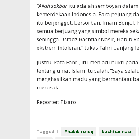
“Allahuakbar
itu adalah semboyan dala
kemerdekaan Indonesia. Para pejuang d
itu berjenggot, bersorban, Imam Bonjol,
semua berjuang yang simbol mereka sek
sehingga Ustadz Bachtiar Nasir, Habib R
ekstrem intoleran,” tukas Fahri panjang l
Justru, kata Fahri, itu menjadi bukti p
tentang umat Islam itu salah. “Saya sel
menghasilkan madu yang bermanfaat bag
merusak.”
Reporter: Pizaro
Tagged
#habib rizieq
bachtiar nasir