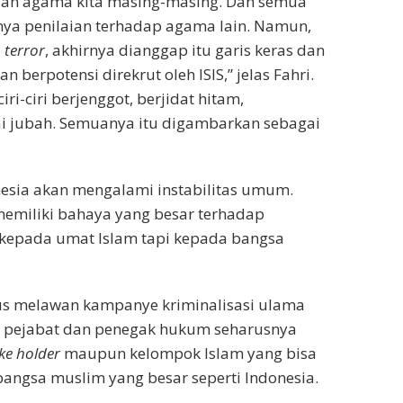
a dan agama kita masing-masing. Dan semua
a penilaian terhadap agama lain. Namun,
 terror
, akhirnya dianggap itu garis keras dan
 berpotensi direkrut oleh ISIS,” jelas Fahri.
ri-ciri berjenggot, berjidat hitam,
 jubah. Semuanya itu digambarkan sebagai
donesia akan mengalami instabilitas umum.
memiliki bahaya yang besar terhadap
a kepada umat Islam tapi kepada bangsa
rus melawan kampanye kriminalisasi ulama
ara pejabat dan penegak hukum seharusnya
ke holder
maupun kelompok Islam yang bisa
angsa muslim yang besar seperti Indonesia.