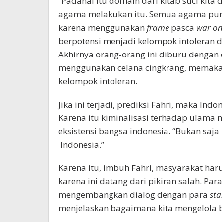
“Padahal itu domain dari kitab suci kit
agama melakukan itu. Semua agama puny
karena menggunakan
frame
pasca
war on
berpotensi menjadi kelompok intoleran dan
Akhirnya orang-orang ini diburu dengan ci
menggunakan celana cingkrang, memakai
kelompok intoleran.
Jika ini terjadi, prediksi Fahri, maka In
Karena itu kiminalisasi terhadap ulama 
eksistensi bangsa indonesia. “Bukan saj
Indonesia.”
Karena itu, imbuh Fahri, masyarakat ha
karena ini datang dari pikiran salah. P
mengembangkan dialog dengan para
sta
menjelaskan bagaimana kita mengelola b