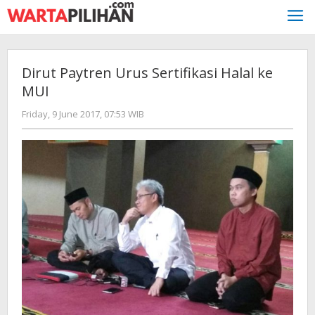
Skip
to
content
Dirut Paytren Urus Sertifikasi Halal ke
MUI
by
Friday, 9 June 2017, 07:53 WIB
redaksi