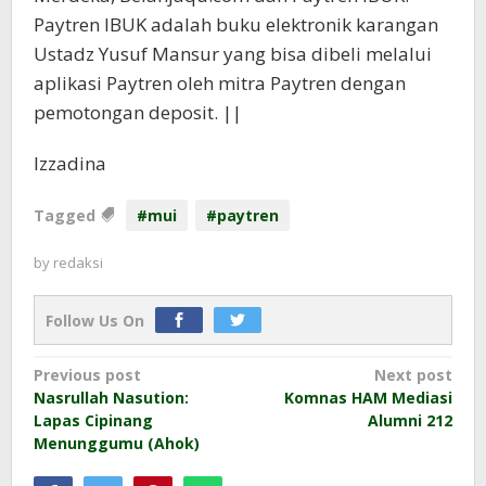
Paytren IBUK adalah buku elektronik karangan
Ustadz Yusuf Mansur yang bisa dibeli melalui
aplikasi Paytren oleh mitra Paytren dengan
pemotongan deposit. ||
Izzadina
Tagged
#mui
#paytren
by
redaksi
Follow Us On
Post
Previous post
Next post
Nasrullah Nasution:
Komnas HAM Mediasi
navigation
Lapas Cipinang
Alumni 212
Menunggumu (Ahok)