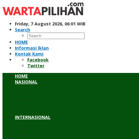
Skip
to
content
Friday, 7 August 2026, 06:01 WIB
Search
HOME
Informasi Iklan
Kontak Kami
Facebook
Twitter
HOME
NASIONAL
Hukum & Kriminal
Pendidikan
Peristiwa
Sosial
Wawancara
INTERNASIONAL
Asean
Asia Pasifik
Eropa & Amerika