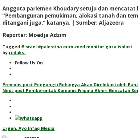
Anggota parlemen Khoudary setuju dan mencatat ba
“Pembangunan pemukiman, alokasi tanah dan tembok
ditangani juga,” katanya. | Sumber: Aljazeera
Reporter: Moedja Adzim
Tagged
#israel
#palestina
euro-med monitor
gaza
isolasi
by
redaksi
Follow Us On
Post
Previous post
Pengungsi Rohingya Akan Direlokasi oleh Ban
Next post
Pemberontak Komunis Filipina Akhiri Gencatan Se
navigation
Urgen, Ayo Infaq Media