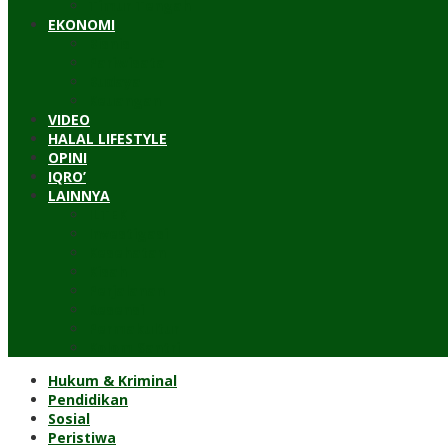
Timur Tengah
EKONOMI
Bisnis
Pariwisata
Budaya
Keuangan
VIDEO
HALAL LIFESTYLE
OPINI
IQRO’
LAINNYA
ILTEK
Investigasi
Kesehatan
Kisah
Perjalanan
Resensi
Permakultur
Kolom Santri
Hukum & Kriminal
Pendidikan
Sosial
Peristiwa