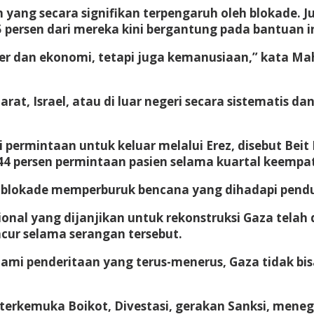
 yang secara signifikan terpengaruh oleh blokade. 
5 persen dari mereka kini bergantung pada bantuan i
iter dan ekonomi, tetapi juga kemanusiaan,” kata M
Barat, Israel, atau di luar negeri secara sistemati
i permintaan untuk keluar melalui Erez, disebut Beit
n 44 persen permintaan pasien selama kuartal keempa
ma blokade memperburuk bencana yang dihadapi pend
sional yang dijanjikan untuk rekonstruksi Gaza telah
cur selama serangan tersebut.
penderitaan yang terus-menerus, Gaza tidak bisa b
a terkemuka Boikot, Divestasi, gerakan Sanksi, men