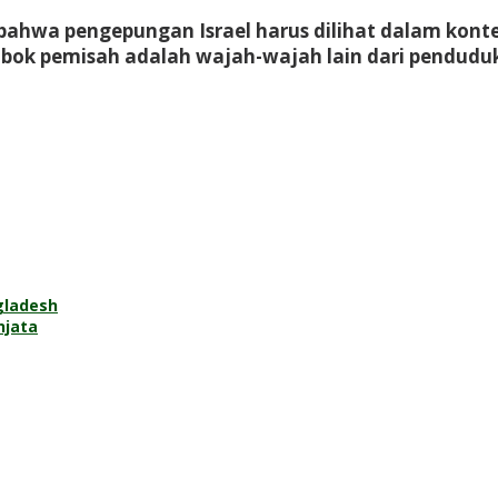
hwa pengepungan Israel harus dilihat dalam kontek
 pemisah adalah wajah-wajah lain dari pendudukan 
gladesh
njata