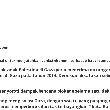
by
4 WIB
redaksi
l untuk menjatuhkan sanksi ekonomi terhadap Israel sampai
anak-anak Palestina di Gaza perlu menerima dukunga
l di Gaza pada tahun 2014. Demikian dikatakan seb
enyoroti dampak bencana blokade selama satu dekad
ang mengisolasi Gaza, dengan waktu yang panjang d
terus memperburuk dan tak terbayangkan,” kata Ramy