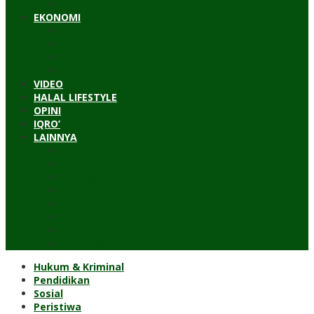
Timur Tengah
EKONOMI
Bisnis
Pariwisata
Budaya
Keuangan
VIDEO
HALAL LIFESTYLE
OPINI
IQRO’
LAINNYA
ILTEK
Investigasi
Kesehatan
Kisah
Perjalanan
Resensi
Permakultur
Kolom Santri
Hukum & Kriminal
Pendidikan
Sosial
Peristiwa