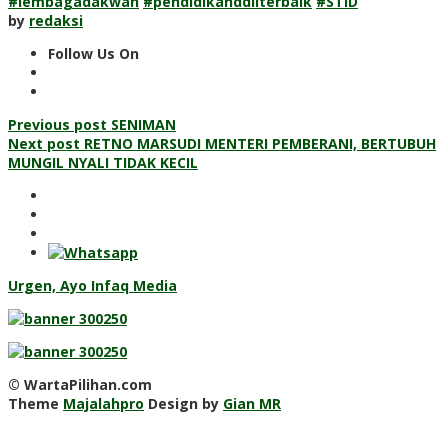
#lembagadakwah
#pendidikanddiiterbaik
#STID
by
redaksi
Follow Us On
Post
Previous post
SENIMAN
Next post
RETNO MARSUDI MENTERI PEMBERANI, BERTUBUH
navigation
MUNGIL NYALI TIDAK KECIL
Urgen, Ayo Infaq Media
© WartaPilihan.com
Theme
Majalahpro
Design by
Gian MR