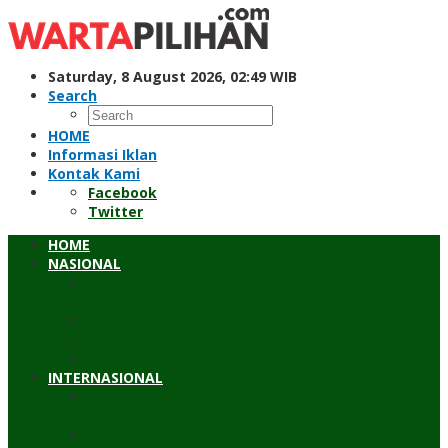
Skip
to
content
Saturday, 8 August 2026, 02:49 WIB
Search
HOME
Informasi Iklan
Kontak Kami
Facebook
Twitter
HOME
NASIONAL
Hukum & Kriminal
Pendidikan
Peristiwa
Sosial
Wawancara
INTERNASIONAL
Asean
Asia Pasifik
Eropa & Amerika