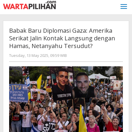
Skip
to
content
Babak Baru Diplomasi Gaza: Amerika
Serikat Jalin Kontak Langsung dengan
Hamas, Netanyahu Tersudut?
by
Tuesday, 13 May 2025, 09:59 WIB
Kusnadi
Kusnadi