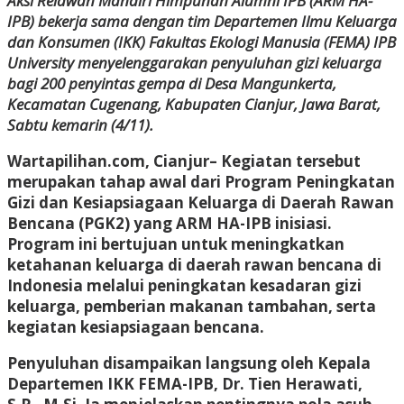
Aksi Relawan Mandiri Himpunan Alumni IPB (ARM HA-
IPB) bekerja sama dengan tim Departemen Ilmu Keluarga
dan Konsumen (IKK) Fakultas Ekologi Manusia (FEMA) IPB
University menyelenggarakan penyuluhan gizi keluarga
bagi 200 penyintas gempa di Desa Mangunkerta,
Kecamatan Cugenang, Kabupaten Cianjur, Jawa Barat,
Sabtu kemarin (4/11).
Wartapilihan.com, Cianjur–
Kegiatan tersebut
merupakan tahap awal dari Program Peningkatan
Gizi dan Kesiapsiagaan Keluarga di Daerah Rawan
Bencana (PGK2) yang ARM HA-IPB inisiasi.
Program ini bertujuan untuk meningkatkan
ketahanan keluarga di daerah rawan bencana di
Indonesia melalui peningkatan kesadaran gizi
keluarga, pemberian makanan tambahan, serta
kegiatan kesiapsiagaan bencana.
Penyuluhan disampaikan langsung oleh Kepala
Departemen IKK FEMA-IPB, Dr. Tien Herawati,