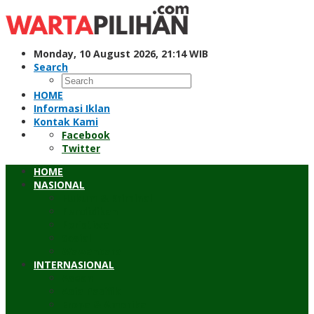
Skip
to
content
Monday, 10 August 2026, 21:14 WIB
Search
HOME
Informasi Iklan
Kontak Kami
Facebook
Twitter
HOME
NASIONAL
Hukum & Kriminal
Pendidikan
Peristiwa
Sosial
Wawancara
INTERNASIONAL
Asean
Asia Pasifik
Eropa & Amerika