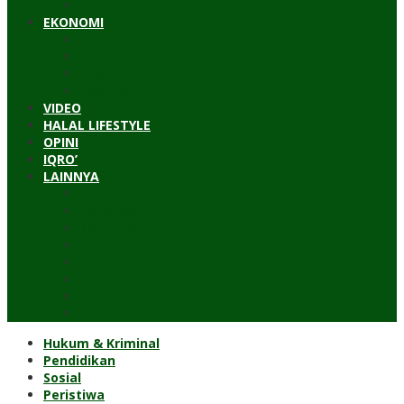
Timur Tengah
EKONOMI
Bisnis
Pariwisata
Budaya
Keuangan
VIDEO
HALAL LIFESTYLE
OPINI
IQRO’
LAINNYA
ILTEK
Investigasi
Kesehatan
Kisah
Perjalanan
Resensi
Permakultur
Kolom Santri
Hukum & Kriminal
Pendidikan
Sosial
Peristiwa