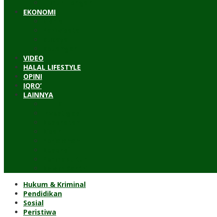
Timur Tengah
EKONOMI
Bisnis
Pariwisata
Budaya
Keuangan
VIDEO
HALAL LIFESTYLE
OPINI
IQRO’
LAINNYA
ILTEK
Investigasi
Kesehatan
Kisah
Perjalanan
Resensi
Permakultur
Kolom Santri
Hukum & Kriminal
Pendidikan
Sosial
Peristiwa