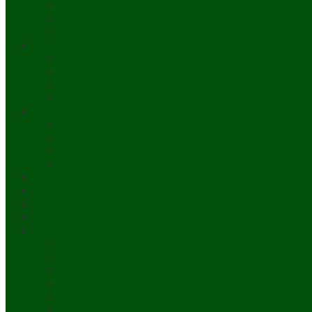
Peristiwa
Sosial
Wawancara
INTERNASIONAL
Asean
Asia Pasifik
Eropa & Amerika
Timur Tengah
EKONOMI
Bisnis
Pariwisata
Budaya
Keuangan
VIDEO
HALAL LIFESTYLE
OPINI
IQRO’
LAINNYA
ILTEK
Investigasi
Kesehatan
Kisah
Perjalanan
Resensi