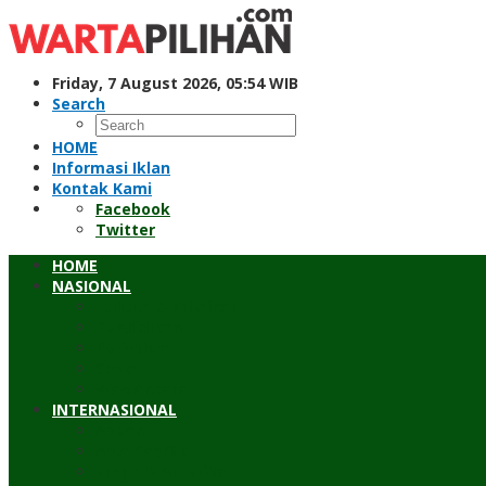
Skip
to
content
Friday, 7 August 2026, 05:54 WIB
Search
HOME
Informasi Iklan
Kontak Kami
Facebook
Twitter
HOME
NASIONAL
Hukum & Kriminal
Pendidikan
Peristiwa
Sosial
Wawancara
INTERNASIONAL
Asean
Asia Pasifik
Eropa & Amerika