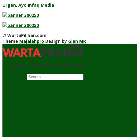
Urgen, Ayo Infaq Media
© WartaPilihan.com
Theme
Majalahpro
Design by
Gian MR
Friday, 7 August 2026, 05:54 WIB
Search
HOME
Informasi Iklan
Kontak Kami
Facebook
Twitter
HOME
NASIONAL
Hukum & Kriminal
Pendidikan