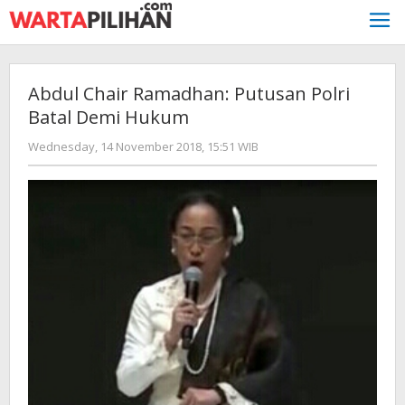
Skip
to
content
Abdul Chair Ramadhan: Putusan Polri
Batal Demi Hukum
by
Wednesday, 14 November 2018, 15:51 WIB
Adi
Prawiranegara