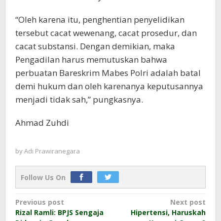
“Oleh karena itu, penghentian penyelidikan
tersebut cacat wewenang, cacat prosedur, dan
cacat substansi. Dengan demikian, maka
Pengadilan harus memutuskan bahwa
perbuatan Bareskrim Mabes Polri adalah batal
demi hukum dan oleh karenanya keputusannya
menjadi tidak sah,” pungkasnya.
Ahmad Zuhdi
by
Adi Prawiranegara
Follow Us On
Post
Previous post
Next post
Rizal Ramli: BPJS Sengaja
Hipertensi, Haruskah
navigation