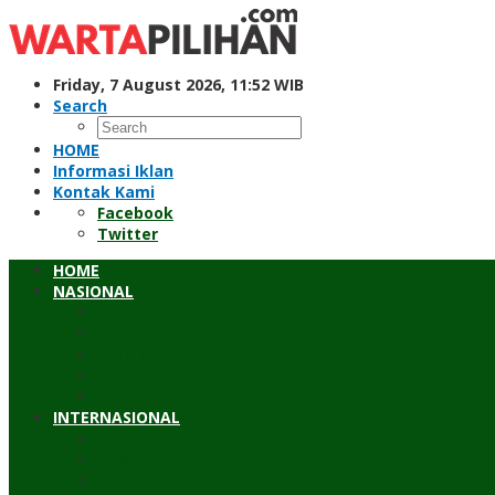
Skip
to
content
Friday, 7 August 2026, 11:52 WIB
Search
HOME
Informasi Iklan
Kontak Kami
Facebook
Twitter
HOME
NASIONAL
Hukum & Kriminal
Pendidikan
Peristiwa
Sosial
Wawancara
INTERNASIONAL
Asean
Asia Pasifik
Eropa & Amerika