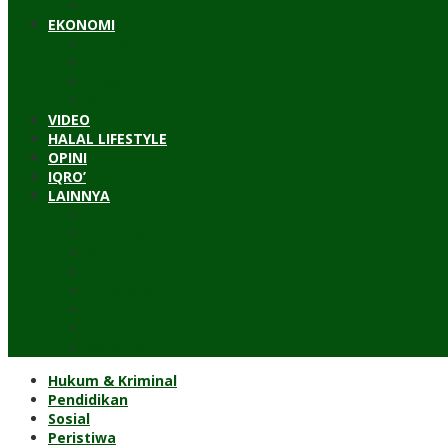
Timur Tengah
EKONOMI
Bisnis
Pariwisata
Budaya
Keuangan
VIDEO
HALAL LIFESTYLE
OPINI
IQRO’
LAINNYA
ILTEK
Investigasi
Kesehatan
Kisah
Perjalanan
Resensi
Permakultur
Kolom Santri
Hukum & Kriminal
Pendidikan
Sosial
Peristiwa