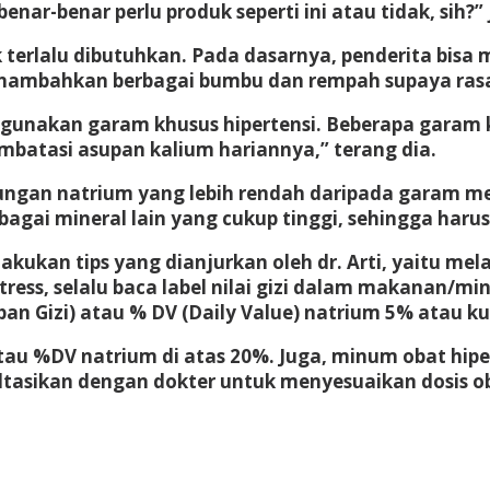
ar-benar perlu produk seperti ini atau tidak, sih?” 
 terlalu dibutuhkan. Pada dasarnya, penderita bis
nambahkan berbagai bumbu dan rempah supaya rasa
nggunakan garam khusus hipertensi. Beberapa garam 
embatasi asupan kalium hariannya,” terang dia.
ndungan natrium yang lebih rendah daripada garam 
gai mineral lain yang cukup tinggi, sehingga harus
kukan tips yang dianjurkan oleh dr. Arti, yaitu mel
la stress, selalu baca label nilai gizi dalam makan
n Gizi) atau % DV (Daily Value) natrium 5% atau ku
%DV natrium di atas 20%. Juga, minum obat hiperten
ultasikan dengan dokter untuk menyesuaikan dosis ob