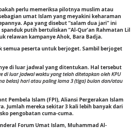
 apakah perlu memeriksa pilotnya muslim atau
si sebagian umat Islam yang meyakini keharaman
epannya. Apa yang disebut “salam dua jari” ini
panduk putih bertuliskan “Al-Qur’an Rahmatan Lil
duk relawan kampanye Ahok, Bara Badja.
 semua peserta untuk berjoget. Sambil berjoget
ye di luar jadwal yang ditentukan. Hal tersebut
di luar jadwal waktu yang telah ditetapkan oleh KPU
 belas) hari atau paling lama 3 (tiga) bulan dan/atau
t Pembela Islam (FPI), Aliansi Pergerakan Islam
. Jumlah mereka sekitar 3 kali lebih banyak dari
posko pengobatan cuma-cuma.
 Jenderal Forum Umat Islam, Muhammad Al-