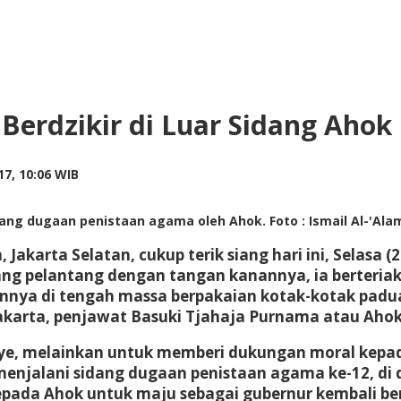
erdzikir di Luar Sidang Ahok
by
7, 10:06 WIB
redaksi
g dugaan penistaan agama oleh Ahok. Foto : Ismail Al-'Ala
 Jakarta Selatan, cukup terik siang hari ini, Selasa 
g pelantang dengan tangan kanannya, ia berteriak
annya di tengah massa berpakaian kotak-kotak padu
akarta, penjawat Basuki Tjahaja Purnama atau Ahok 
ye, melainkan untuk memberi dukungan moral kepad
menjalani sidang dugaan penistaan agama ke-12, di
epada Ahok untuk maju sebagai gubernur kembali b