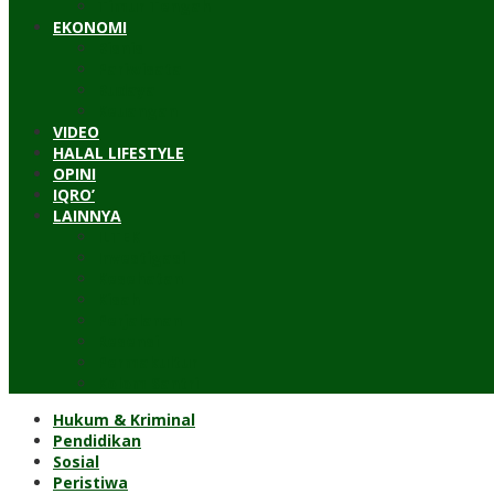
Timur Tengah
EKONOMI
Bisnis
Pariwisata
Budaya
Keuangan
VIDEO
HALAL LIFESTYLE
OPINI
IQRO’
LAINNYA
ILTEK
Investigasi
Kesehatan
Kisah
Perjalanan
Resensi
Permakultur
Kolom Santri
Hukum & Kriminal
Pendidikan
Sosial
Peristiwa