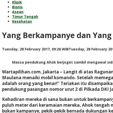
Klipik
Bisnis
Asean
Timur Tengah
Kesehatan
Yang Berkampanye dan Yang B
Tuesday, 28 February 2017, 09:26 WIB
Tuesday, 28 February 201
Massa pendukung Ahok berjoget sambil mengawal sidan
Wartapilihan.com, Jakarta –
Langit di atas Ragunan,
Maulana menaiki mobil komando. Setelah memegan
adalah orang yang benar!” Teriakan itu disampaik
pendukung pasangan nomor urut 2 di Pilkada DKI J
Kehadiran mereka di sana bukan untuk berkampan
puluh meter dari keramaian mereka, Ahok tengah 
bukan kampanye, pekik-pekik bernada dukungan k