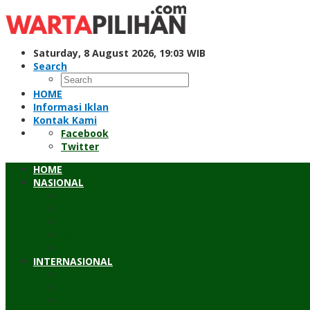
Skip
to
content
Saturday, 8 August 2026, 19:03 WIB
Search
HOME
Informasi Iklan
Kontak Kami
Facebook
Twitter
HOME
NASIONAL
Hukum & Kriminal
Pendidikan
Peristiwa
Sosial
Wawancara
INTERNASIONAL
Asean
Asia Pasifik
Eropa & Amerika