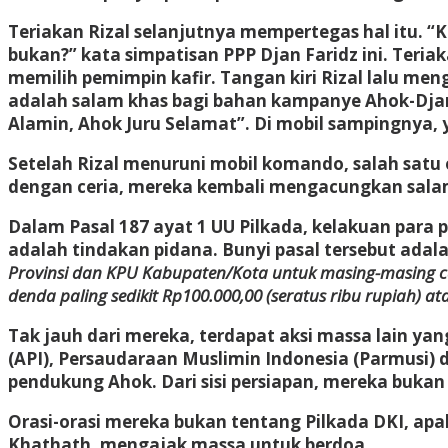
Teriakan Rizal selanjutnya mempertegas hal itu. “
bukan?” kata simpatisan PPP Djan Faridz ini. Ter
memilih pemimpin kafir. Tangan kiri Rizal lalu meng
adalah salam khas bagi bahan kampanye Ahok-Djaro
Alamin, Ahok Juru Selamat”. Di mobil sampingnya
Setelah Rizal menuruni mobil komando, salah satu 
dengan ceria, mereka kembali mengacungkan salam
Dalam Pasal 187 ayat 1 UU Pilkada, kelakuan para 
adalah tindakan pidana. Bunyi pasal tersebut adala
Provinsi dan KPU Kabupaten/Kota untuk masing-masing calo
denda paling sedikit Rp100.000,00 (seratus ribu rupiah) at
Tak jauh dari mereka, terdapat aksi massa lain ya
(API), Persaudaraan Muslimin Indonesia (Parmusi) d
pendukung Ahok. Dari sisi persiapan, mereka buk
Orasi-orasi mereka bukan tentang Pilkada DKI, ap
Khathath, mengajak massa untuk berdoa.