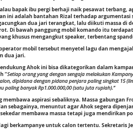
Kalau bapak ibu pergi berhaji naik pesawat terbang,
iakan ini adalah bantahan Rizal terhadap argumenta
acungkan dua jari terangkat, lalu diikuti massa di d
t. Di bawah panggung mobil komando itu terdapat s
, yang khusus mengangkut speaker, terbentang span
operator mobil tersebut menyetel lagu dan mengajak
 dua jari.
pendukung Ahok ini bisa dikategorikan dalam kampan
h “
Setiap orang yang dengan sengaja melakukan Kampanye 
n, dipidana dengan pidana penjara paling singkat 15 (lima
au paling banyak Rp1.000.000,00 (satu juta rupiah).”
ng membawa aspirasi sebaliknya. Massa gabungan Fron
an sebagainya, menuntut agar Ahok segera dipenjara
an sekedar membawa massa tetapi juga mendirikan 
alagi berkampanye untuk calon tertentu. Sekretaris