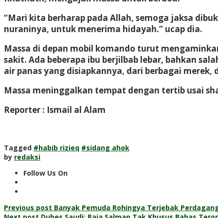
“Mari kita berharap pada Allah, semoga jaksa dibu
nuraninya, untuk menerima hidayah.” ucap dia.
Massa di depan mobil komando turut mengaminkan
sakit. Ada beberapa ibu berjilbab lebar, bahkan sal
air panas yang disiapkannya, dari berbagai merek, 
Massa meninggalkan tempat dengan tertib usai sha
Reporter : Ismail al Alam
Tagged
#habib rizieq
#sidang ahok
by
redaksi
Follow Us On
Post
Previous post
Banyak Pemuda Rohingya Terjebak Perdaganga
Next post
Dubes Saudi: Raja Salman Tak Khusus Bahas Tero