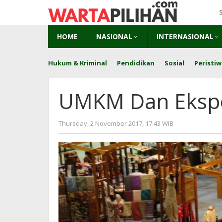
Skip
to
content
HOME
NASIONAL
INTERNASIONAL
Hukum & Kriminal
Pendidikan
Sosial
Peristiw
UMKM Dan Ekspo
by
Thursday, 2 November 2017, 17:43 WIB
Adi
Prawiranega