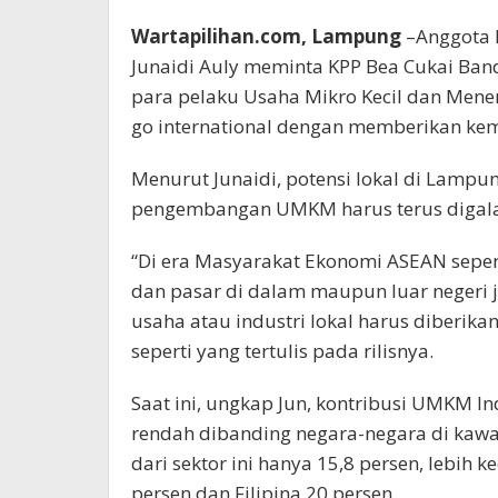
Wartapilihan.com, Lampung
–Anggota K
Junaidi Auly meminta KPP Bea Cukai Ban
para pelaku Usaha Mikro Kecil dan Men
go international dengan memberikan ke
Menurut Junaidi, potensi lokal di Lamp
pengembangan UMKM harus terus digalak
“Di era Masyarakat Ekonomi ASEAN sepert
dan pasar di dalam maupun luar negeri 
usaha atau industri lokal harus diberikan
seperti yang tertulis pada rilisnya.
Saat ini, ungkap Jun, kontribusi UMKM In
rendah dibanding negara-negara di kawas
dari sektor ini hanya 15,8 persen, lebih
persen dan Filipina 20 persen.