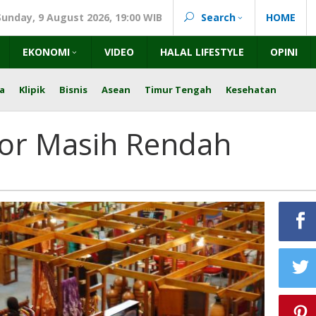
Sunday, 9 August 2026, 19:00 WIB
Search
HOME
EKONOMI
VIDEO
HALAL LIFESTYLE
OPINI
a
Klipik
Bisnis
Asean
Timur Tengah
Kesehatan
r Masih Rendah
ra