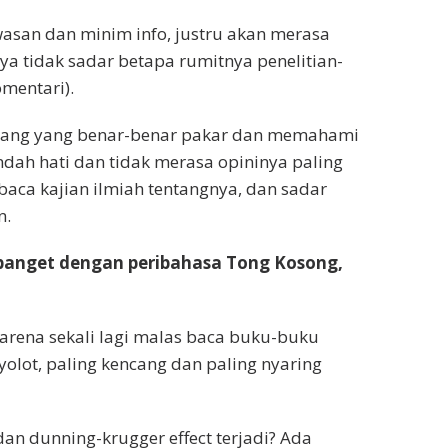
wasan dan minim info, justru akan merasa
a tidak sadar betapa rumitnya penelitian-
omentari).
 orang yang benar-benar pakar dan memahami
dah hati dan tidak merasa opininya paling
aca kajian ilmiah tentangnya, dan sadar
n.
 banget dengan peribahasa Tong Kosong,
karena sekali lagi malas baca buku-buku
yolot, paling kencang dan paling nyaring
an dunning-krugger effect terjadi? Ada