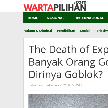
Skip
to
content
HOME
NASIONAL
INTERNASIONAL
Hukum & Kriminal
Pendidikan
Sosial
Peristiw
The Death of Exp
Banyak Orang Go
Dirinya Goblok?
by
Saturday, 6 February 2021, 05:53 WIB
redaksi