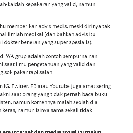
idah-kaidah kepakaran yang valid, namun
hu memberikan advis medis, meski dirinya tak
l ilmiah medikal (dan bahkan advis itu
i dokter beneran yang super spesialis).
 di WA grup adalah contoh sempurna nan
kni saat ilmu pengetahuan yang valid dan
 sok pakar tapi salah.
 IG, Twitter, FB atau Youtube juga amat sering
 Yakni saat orang yang tidak pernah baca buku
sisten, namun komennya malah seolah dia
 keras, namun isinya sama sekali tidak
.
i era internet dan media sosial ini makin