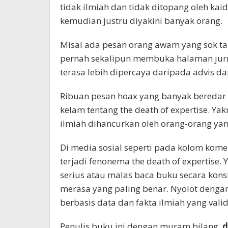
tidak ilmiah dan tidak ditopang oleh ka
kemudian justru diyakini banyak orang.
Misal ada pesan orang awam yang sok ta
pernah sekalipun membuka halaman jurna
terasa lebih dipercaya daripada advis dar
Ribuan pesan hoax yang banyak beredar
kelam tentang the death of expertise. Ya
ilmiah dihancurkan oleh orang-orang yang
Di media sosial seperti pada kolom komen
terjadi fenonema the death of expertise.
serius atau malas baca buku secara kon
merasa yang paling benar. Nyolot dengan
berbasis data dan fakta ilmiah yang valid
Penulis buku ini dengan muram bilang,
d