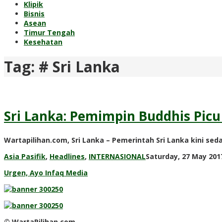
Klipik
Bisnis
Asean
Timur Tengah
Kesehatan
Tag:
# Sri Lanka
Sri Lanka: Pemimpin Buddhis Pic
Wartapilihan.com, Sri Lanka – Pemerintah Sri Lanka kini s
Asia Pasifik
,
Headlines
,
INTERNASIONAL
Saturday, 27 May 2017
Urgen, Ayo Infaq Media
© WartaPilihan.com