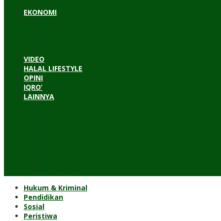
Timur Tengah
EKONOMI
Bisnis
Pariwisata
Budaya
Keuangan
VIDEO
HALAL LIFESTYLE
OPINI
IQRO’
LAINNYA
ILTEK
Investigasi
Kesehatan
Kisah
Perjalanan
Resensi
Permakultur
Kolom Santri
Hukum & Kriminal
Pendidikan
Sosial
Peristiwa