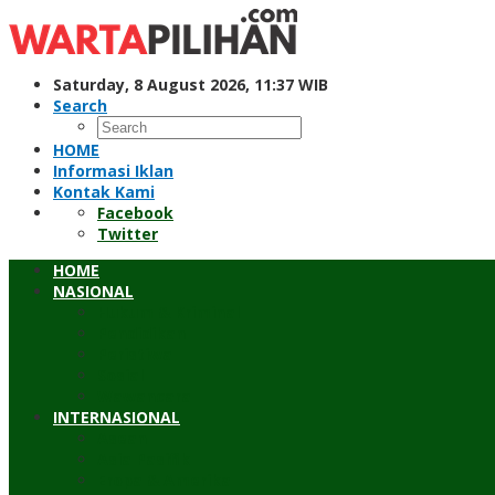
Skip
to
content
Saturday, 8 August 2026, 11:37 WIB
Search
HOME
Informasi Iklan
Kontak Kami
Facebook
Twitter
HOME
NASIONAL
Hukum & Kriminal
Pendidikan
Peristiwa
Sosial
Wawancara
INTERNASIONAL
Asean
Asia Pasifik
Eropa & Amerika