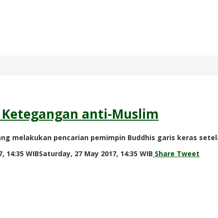
u Ketegangan anti-Muslim
edang melakukan pencarian pemimpin Buddhis garis keras sete
by
, 14:35 WIB
Saturday, 27 May 2017, 14:35 WIB
Share
Tweet
redaksi