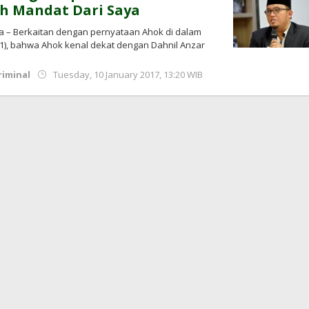
h Mandat Dari Saya
ta – Berkaitan dengan pernyataan Ahok di dalam
0/1), bahwa Ahok kenal dekat dengan Dahnil Anzar
by
iminal
Tuesday, 10 January 2017, 13:20 WIB
redaksi