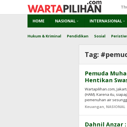
Skip
Th
to
content
HOME
NASIONAL
INTERNASIONAL
Hukum & Kriminal
Pendidikan
Sosial
Peristiw
Tag:
#pemu
Pemuda Muha
Hentikan Swas
Wartapilihan.com, Jakar
(HAM). Karena itu, siap
pemenuhan air sesung
Keuangan
,
NASIONAL
Dahnil Anzar 