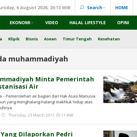
ursday, 6 August 2026, 20:13 WIB
Search
HOME
EKONOMI
VIDEO
HALAL LIFESTYLE
OPINI
a
Klipik
Bisnis
Asean
Timur Tengah
Kesehatan
da muhammadiyah
mmadiyah Minta Pemerintah
tanisasi Air
ta – Pemerolehan air bagian dari Hak Asasi Manusia
apun yang menghalang-halangi makhluk hidup atas
guhnya
by
Thursday, 23 March 2017, 05:11 WIB
redaksi
: Yang Dilaporkan Pedri