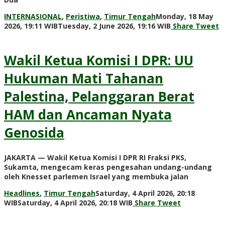
INTERNASIONAL
,
Peristiwa
,
Timur Tengah
Monday, 18 May
by
2026, 19:11 WIB
Tuesday, 2 June 2026, 19:16 WIB
Share
Tweet
Adi
Prawiranegara
Wakil Ketua Komisi I DPR: UU
Hukuman Mati Tahanan
Palestina, Pelanggaran Berat
HAM dan Ancaman Nyata
Genosida
JAKARTA — Wakil Ketua Komisi I DPR RI Fraksi PKS,
Sukamta, mengecam keras pengesahan undang-undang
oleh Knesset parlemen Israel yang membuka jalan
Headlines
,
Timur Tengah
Saturday, 4 April 2026, 20:18
by
WIB
Saturday, 4 April 2026, 20:18 WIB
Share
Tweet
Adi
Prawiranegara