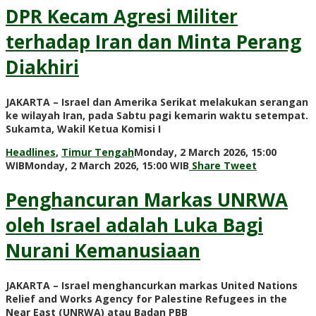
DPR Kecam Agresi Militer
terhadap Iran dan Minta Perang
Diakhiri
JAKARTA – Israel dan Amerika Serikat melakukan serangan
ke wilayah Iran, pada Sabtu pagi kemarin waktu setempat.
Sukamta, Wakil Ketua Komisi I
Headlines
,
Timur Tengah
Monday, 2 March 2026, 15:00
by
WIB
Monday, 2 March 2026, 15:00 WIB
Share
Tweet
Adi
Prawiranegara
Penghancuran Markas UNRWA
oleh Israel adalah Luka Bagi
Nurani Kemanusiaan
JAKARTA – Israel menghancurkan markas United Nations
Relief and Works Agency for Palestine Refugees in the
Near East (UNRWA) atau Badan PBB