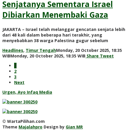
Senjatanya Sementara Israel
Dibiarkan Menembaki Gaza
JAKARTA – Israel telah melanggar gencatan senjata lebih
dari 48 kali dalam beberapa hari terakhir, yang
menyebabkan 38 warga Palestina gugur sebelum
Headlines
,
Timur Tengah
Monday, 20 October 2025, 18:35
by
WIB
Monday, 20 October 2025, 18:35 WIB
Share
Tweet
Adi
1
Prawiranegara
2
3
Next
Urgen, Ayo Infaq Media
© WartaPilihan.com
Theme
Majalahpro
Design by
Gian MR