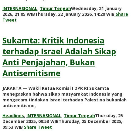
INTERNASIONAL
,
Timur Tengah
Wednesday, 21 January
by
2026, 21:05 WIB
Thursday, 22 January 2026, 14:20 WIB
Share
Adi
Tweet
Prawiran
Sukamta: Kritik Indonesia
terhadap Israel Adalah Sikap
Anti Penjajahan, Bukan
Antisemitisme
JAKARTA — Wakil Ketua Komisi I DPR RI Sukamta
menegaskan bahwa sikap masyarakat Indonesia yang
mengecam tindakan Israel terhadap Palestina bukanlah
antisemitisme,
Headlines
,
INTERNASIONAL
,
Timur Tengah
Thursday, 25
December 2025, 09:53 WIB
Thursday, 25 December 2025,
by
09:53 WIB
Share
Tweet
Adi