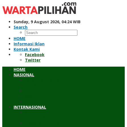
Skip
to
content
Sunday, 9 August 2026, 04:24 WIB
Search
HOME
Informasi Iklan
Kontak Kami
Facebook
Twitter
HOME
NASIONAL
Hukum & Kriminal
Pendidikan
Peristiwa
Sosial
Wawancara
INTERNASIONAL
Asean
Asia Pasifik
Eropa & Amerika