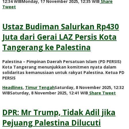
by
12:34 WIB
Monday, 17 November 2025, 12:35 WIB
Share
Adi
Tweet
Prawiranegar
Ustaz Budiman Salurkan Rp430
Juta dari Gerai LAZ Persis Kota
Tangerang ke Palestina
Palestina – Pimpinan Daerah Persatuan Islam (PD PERSIS)
Kota Tangerang menunjukkan komitmen nyata dalam
solidaritas kemanusiaan untuk rakyat Palestina. Ketua PD
PERSIS
Headlines
,
Timur Tengah
Saturday, 8 November 2025, 12:32
by
WIB
Saturday, 8 November 2025, 12:41 WIB
Share
Tweet
Adi
Prawiranegara
DPR: Mr Trump, Tidak Adil jika
Pejuang Palestina Dilucuti