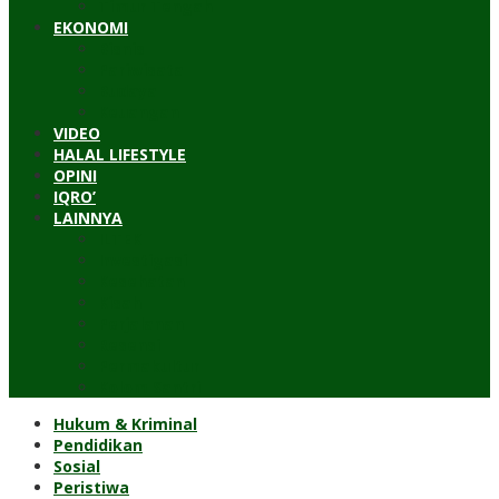
Timur Tengah
EKONOMI
Bisnis
Pariwisata
Budaya
Keuangan
VIDEO
HALAL LIFESTYLE
OPINI
IQRO’
LAINNYA
ILTEK
Investigasi
Kesehatan
Kisah
Perjalanan
Resensi
Permakultur
Kolom Santri
Hukum & Kriminal
Pendidikan
Sosial
Peristiwa