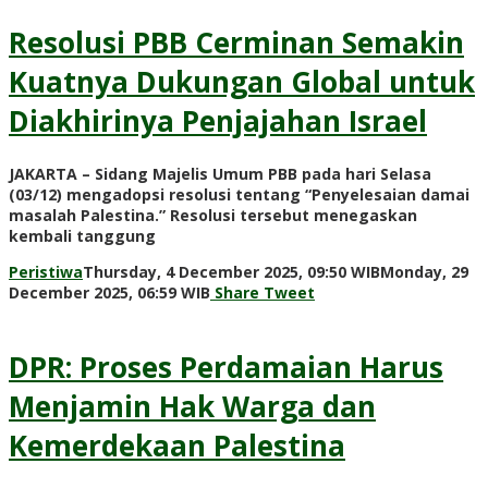
Prawiranegara
Resolusi PBB Cerminan Semakin
Kuatnya Dukungan Global untuk
Diakhirinya Penjajahan Israel
JAKARTA – Sidang Majelis Umum PBB pada hari Selasa
(03/12) mengadopsi resolusi tentang “Penyelesaian damai
masalah Palestina.” Resolusi tersebut menegaskan
kembali tanggung
Peristiwa
Thursday, 4 December 2025, 09:50 WIB
Monday, 29
by
December 2025, 06:59 WIB
Share
Tweet
Adi
Prawiranegara
DPR: Proses Perdamaian Harus
Menjamin Hak Warga dan
Kemerdekaan Palestina