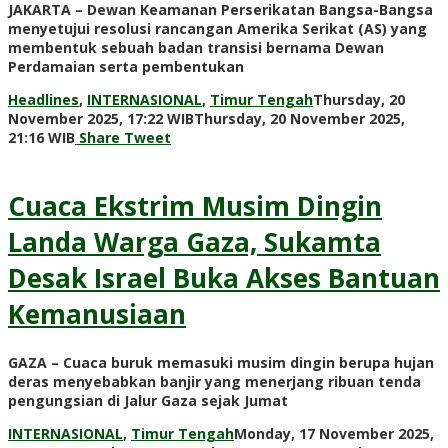
JAKARTA – Dewan Keamanan Perserikatan Bangsa-Bangsa
menyetujui resolusi rancangan Amerika Serikat (AS) yang
membentuk sebuah badan transisi bernama Dewan
Perdamaian serta pembentukan
Headlines
,
INTERNASIONAL
,
Timur Tengah
Thursday, 20
November 2025, 17:22 WIB
Thursday, 20 November 2025,
by
21:16 WIB
Share
Tweet
Adi
Prawiranegara
Cuaca Ekstrim Musim Dingin
Landa Warga Gaza, Sukamta
Desak Israel Buka Akses Bantuan
Kemanusiaan
GAZA – Cuaca buruk memasuki musim dingin berupa hujan
deras menyebabkan banjir yang menerjang ribuan tenda
pengungsian di Jalur Gaza sejak Jumat
INTERNASIONAL
,
Timur Tengah
Monday, 17 November 2025,