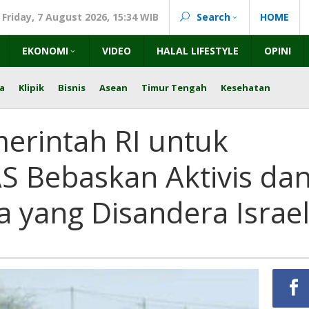
Friday, 7 August 2026, 15:34 WIB
Search
HOME
EKONOMI
VIDEO
HALAL LIFESTYLE
OPINI
a
Klipik
Bisnis
Asean
Timur Tengah
Kesehatan
erintah RI untuk
S Bebaskan Aktivis da
ia yang Disandera Israe