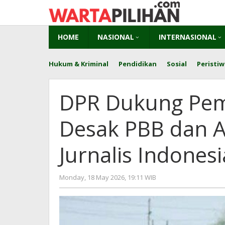
Skip
to
content
HOME
NASIONAL
INTERNASIONAL
Hukum & Kriminal
Pendidikan
Sosial
Peristiw
DPR Dukung Pem
Desak PBB dan A
Jurnalis Indones
by
Monday, 18 May 2026, 19:11 WIB
Adi
Prawiranegara