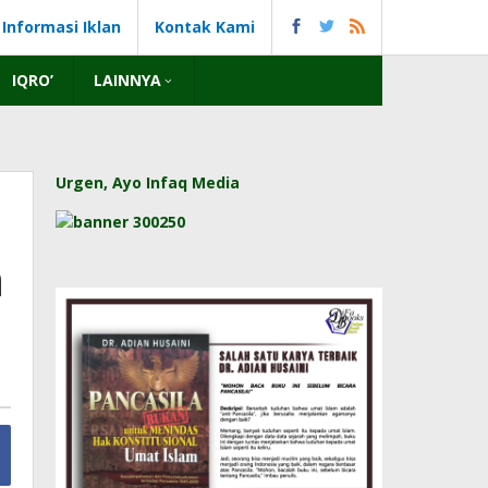
Informasi Iklan
Kontak Kami
IQRO’
LAINNYA
Urgen, Ayo Infaq Media
n
l